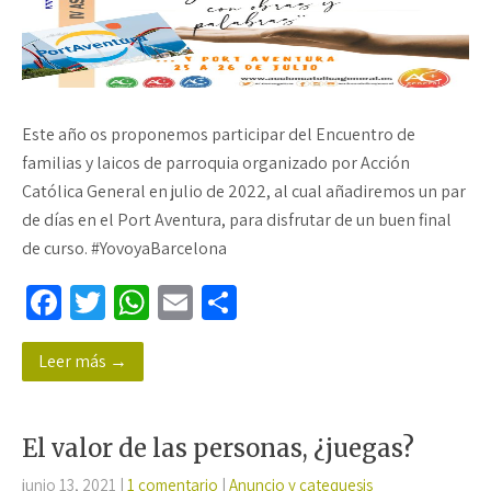
Este año os proponemos participar del Encuentro de
familias y laicos de parroquia organizado por Acción
Católica General en julio de 2022, al cual añadiremos un par
de días en el Port Aventura, para disfrutar de un buen final
de curso. #YovoyaBarcelona
Fa
T
W
E
C
ce
wi
h
m
o
Leer más →
b
tt
at
ail
m
o
er
sA
p
o
p
ar
El valor de las personas, ¿juegas?
k
p
tir
junio 13, 2021
|
1 comentario
|
Anuncio y catequesis