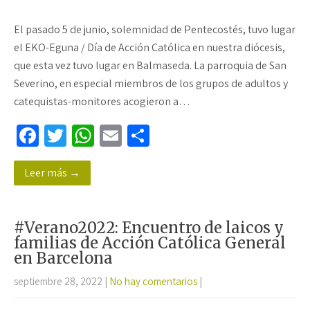
El pasado 5 de junio, solemnidad de Pentecostés, tuvo lugar
el EKO-Eguna / Día de Acción Católica en nuestra diócesis,
que esta vez tuvo lugar en Balmaseda. La parroquia de San
Severino, en especial miembros de los grupos de adultos y
catequistas-monitores acogieron a…
Fa
T
W
E
C
ce
wi
h
m
o
Leer más →
b
tt
at
ail
m
o
er
sA
p
o
p
ar
#Verano2022: Encuentro de laicos y
k
p
tir
familias de Acción Católica General
en Barcelona
septiembre 28, 2022
|
No hay comentarios
|