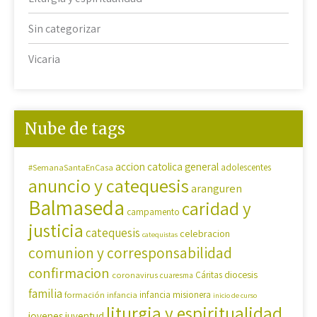
Sin categorizar
Vicaria
Nube de tags
accion catolica general
#SemanaSantaEnCasa
adolescentes
anuncio y catequesis
aranguren
Balmaseda
caridad y
campamento
justicia
catequesis
celebracion
catequistas
comunion y corresponsabilidad
confirmacion
diocesis
coronavirus
Cáritas
cuaresma
familia
formación
infancia
infancia misionera
inicio de curso
liturgia y espiritualidad
jovenes
juventud