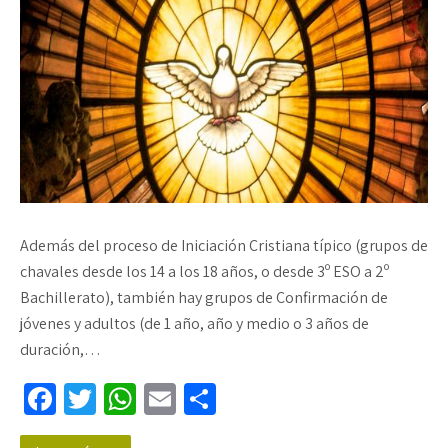
Además del proceso de Iniciación Cristiana típico (grupos de
chavales desde los 14 a los 18 años, o desde 3º ESO a 2º
Bachillerato), también hay grupos de Confirmación de
jóvenes y adultos (de 1 año, año y medio o 3 años de
duración,…
Fa
T
W
E
C
ce
wi
h
m
o