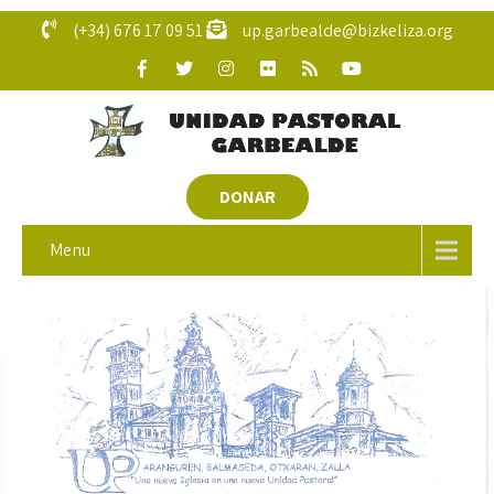
(+34) 676 17 09 51
up.garbealde@bizkeliza.org
DONAR
Menu