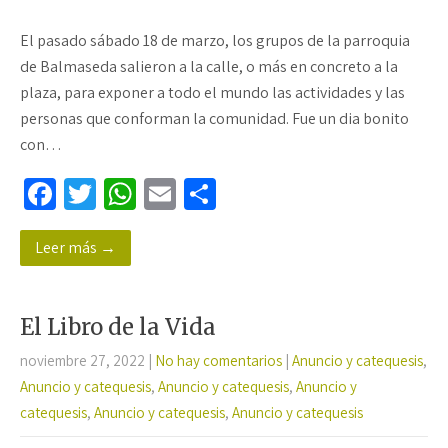
El pasado sábado 18 de marzo, los grupos de la parroquia
de Balmaseda salieron a la calle, o más en concreto a la
plaza, para exponer a todo el mundo las actividades y las
personas que conforman la comunidad. Fue un dia bonito
con…
Fa
T
W
E
C
ce
wi
h
m
o
Leer más →
b
tt
at
ail
m
o
er
sA
p
o
p
ar
El Libro de la Vida
k
p
tir
noviembre 27, 2022
|
No hay comentarios
|
Anuncio y catequesis
,
Anuncio y catequesis
,
Anuncio y catequesis
,
Anuncio y
catequesis
,
Anuncio y catequesis
,
Anuncio y catequesis