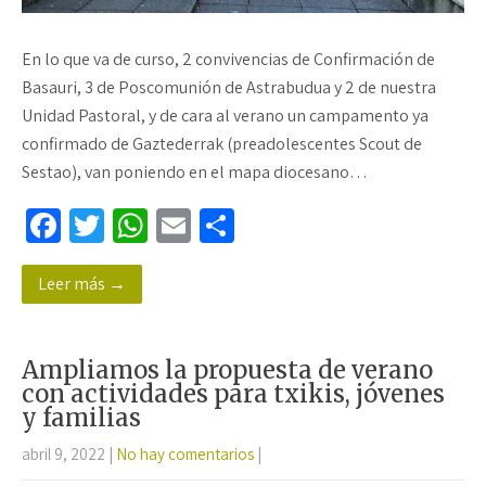
En lo que va de curso, 2 convivencias de Confirmación de
Basauri, 3 de Poscomunión de Astrabudua y 2 de nuestra
Unidad Pastoral, y de cara al verano un campamento ya
confirmado de Gaztederrak (preadolescentes Scout de
Sestao), van poniendo en el mapa diocesano…
Fa
T
W
E
C
ce
wi
h
m
o
Leer más →
b
tt
at
ail
m
o
er
sA
p
o
p
ar
Ampliamos la propuesta de verano
k
p
tir
con actividades para txikis, jóvenes
y familias
abril 9, 2022
|
No hay comentarios
|