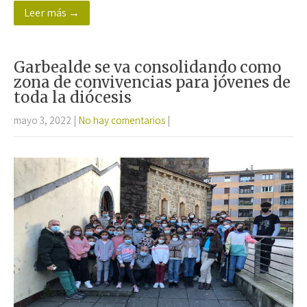
Leer más →
b
tt
at
ail
m
o
er
sA
p
o
p
ar
Garbealde se va consolidando como
k
p
tir
zona de convivencias para jóvenes de
toda la diócesis
mayo 3, 2022
|
No hay comentarios
|