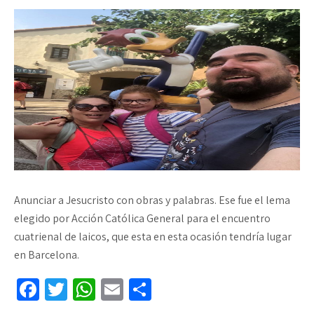
Anunciar a Jesucristo con obras y palabras. Ese fue el lema
elegido por Acción Católica General para el encuentro
cuatrienal de laicos, que esta en esta ocasión tendría lugar
en Barcelona.
Fa
T
W
E
C
ce
wi
h
m
o