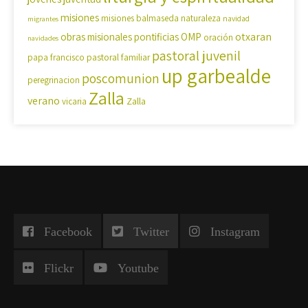
misiones
misiones balmaseda
naturaleza
navidad
migrantes
OMP
otxaran
obras misionales pontificias
oración
navidades
pastoral juvenil
pastoral familiar
papa francisco
up garbealde
poscomunion
peregrinacion
Zalla
verano
Zalla
vicaria
Facebook
Twitter
Instagram
Flickr
Youtube