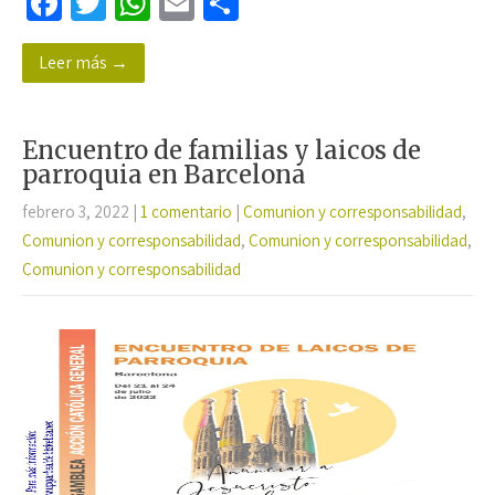
Fa
T
W
E
C
ce
wi
h
m
o
Leer más →
b
tt
at
ail
m
o
er
sA
p
o
p
ar
Encuentro de familias y laicos de
k
p
tir
parroquia en Barcelona
febrero 3, 2022
|
1 comentario
|
Comunion y corresponsabilidad
,
Comunion y corresponsabilidad
,
Comunion y corresponsabilidad
,
Comunion y corresponsabilidad