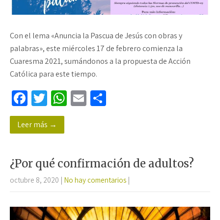
Con el lema «Anuncia la Pascua de Jesús con obras y
palabras», este miércoles 17 de febrero comienza la
Cuaresma 2021, sumándonos a la propuesta de Acción
Católica para este tiempo.
Fa
T
W
E
C
ce
wi
h
m
o
Leer más →
b
tt
at
ail
m
o
er
sA
p
o
p
ar
¿Por qué confirmación de adultos?
k
p
tir
octubre 8, 2020
|
No hay comentarios
|