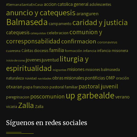
accion catolica general
#SemanaSantaEnCasa
adolescentes
anuncio y catequesis
aranguren
Balmaseda
caridad y justicia
campamento
comunion y
catequesis
celebracion
catequistas
corresponsabilidad
confirmacion
coronavirus
familia
diocesis
Cáritas
formación
infancia
infancia misionera
cuaresma
liturgia y
jovenes
juventud
inicio de curso
espiritualidad
misiones
misiones balmaseda
migrantes
OMP
obras misionales pontificias
naturaleza
oración
navidad
navidades
pastoral juvenil
otxaran
pastoral familiar
papa francisco
up garbealde
poscomunion
verano
peregrinacion
Zalla
Zalla
vicaria
Síguenos en redes sociales