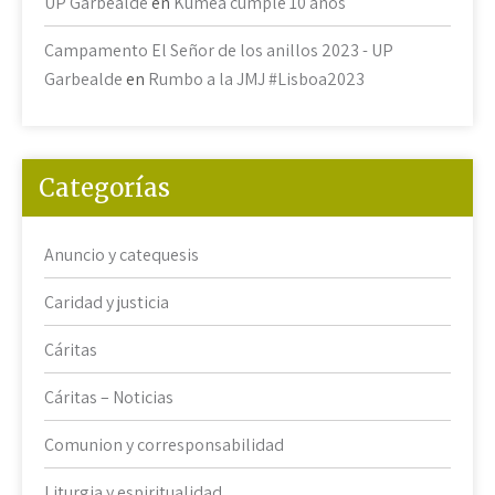
UP Garbealde
en
Kumea cumple 10 años
Campamento El Señor de los anillos 2023 - UP
Garbealde
en
Rumbo a la JMJ #Lisboa2023
Categorías
Anuncio y catequesis
Caridad y justicia
Cáritas
Cáritas – Noticias
Comunion y corresponsabilidad
Liturgia y espiritualidad