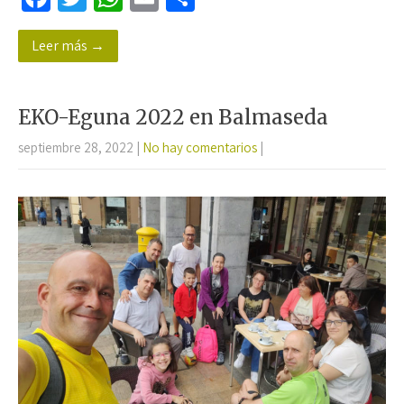
ce
wi
h
m
o
Leer más →
b
tt
at
ail
m
o
er
sA
p
o
p
ar
EKO-Eguna 2022 en Balmaseda
k
p
tir
septiembre 28, 2022
|
No hay comentarios
|