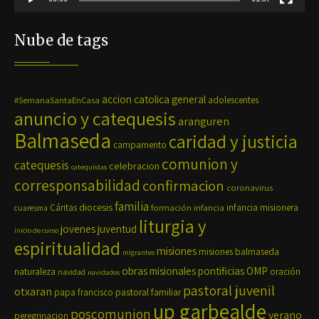
Nube de tags
accion catolica general
#SemanaSantaEnCasa
adolescentes
anuncio y catequesis
aranguren
Balmaseda
caridad y justicia
campamento
comunion y
catequesis
celebracion
catequistas
corresponsabilidad
confirmacion
coronavirus
familia
diocesis
Cáritas
formación
infancia
infancia misionera
cuaresma
liturgia y
jovenes
juventud
inicio de curso
espiritualidad
misiones
misiones balmaseda
migrantes
OMP
obras misionales pontificias
naturaleza
oración
navidad
navidades
pastoral juvenil
otxaran
pastoral familiar
papa francisco
up garbealde
poscomunion
verano
peregrinacion