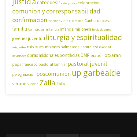
justicia
catequesis
celebracion
catequistas
comunion y corresponsabilidad
confirmacion
diocesis
coronavirus
Cáritas
cuaresma
familia
formación
infancia
infancia misionera
inicio de curso
liturgia y espiritualidad
jovenes
juventud
misiones
misiones balmaseda
naturaleza
navidad
migrantes
OMP
otxaran
obras misionales pontificias
oración
navidades
pastoral juvenil
pastoral familiar
papa francisco
up garbealde
poscomunion
peregrinacion
Zalla
verano
Zalla
vicaria