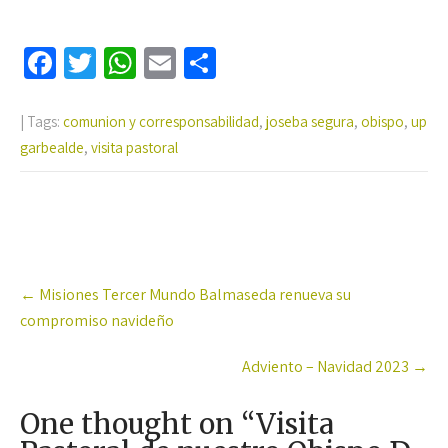
Fa
T
W
E
C
ce
wi
h
m
o
b
tt
at
ail
m
| Tags:
comunion y corresponsabilidad
,
joseba segura
,
obispo
,
up
garbealde
o
,
visita pastoral
er
sA
p
o
p
ar
k
p
tir
Post
←
Misiones Tercer Mundo Balmaseda renueva su
navigation
compromiso navideño
Adviento – Navidad 2023
→
One thought on “
Visita