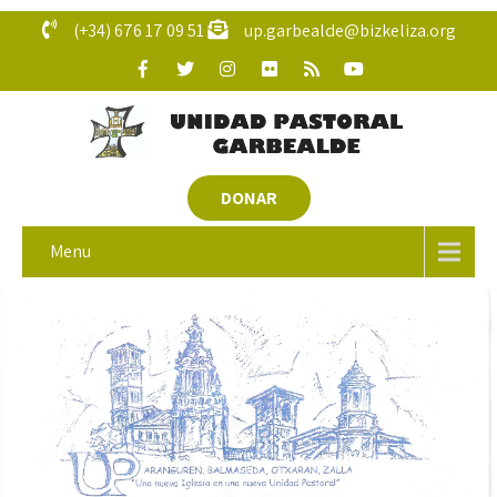
(+34) 676 17 09 51
up.garbealde@bizkeliza.org
DONAR
Menu