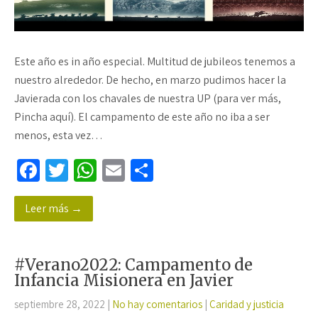
Este año es in año especial. Multitud de jubileos tenemos a
nuestro alrededor. De hecho, en marzo pudimos hacer la
Javierada con los chavales de nuestra UP (para ver más,
Pincha aquí). El campamento de este año no iba a ser
menos, esta vez…
Fa
T
W
E
C
ce
wi
h
m
o
Leer más →
b
tt
at
ail
m
o
er
sA
p
o
p
ar
#Verano2022: Campamento de
k
p
tir
Infancia Misionera en Javier
septiembre 28, 2022
|
No hay comentarios
|
Caridad y justicia