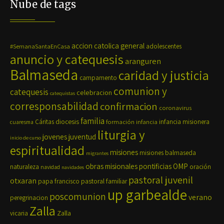
Nube de tags
accion catolica general
#SemanaSantaEnCasa
adolescentes
anuncio y catequesis
aranguren
Balmaseda
caridad y justicia
campamento
comunion y
catequesis
celebracion
catequistas
corresponsabilidad
confirmacion
coronavirus
familia
diocesis
Cáritas
formación
infancia
infancia misionera
cuaresma
liturgia y
jovenes
juventud
inicio de curso
espiritualidad
misiones
misiones balmaseda
migrantes
OMP
obras misionales pontificias
naturaleza
oración
navidad
navidades
pastoral juvenil
otxaran
pastoral familiar
papa francisco
up garbealde
poscomunion
verano
peregrinacion
Zalla
Zalla
vicaria