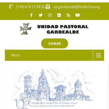
(+34) 676 17 09 51
up.garbealde@bizkeliza.org
DONAR
Menu