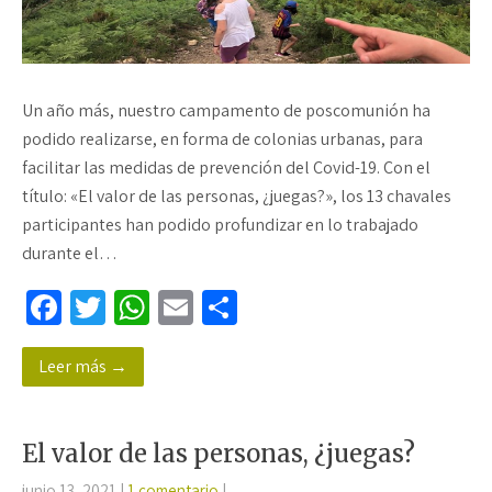
Un año más, nuestro campamento de poscomunión ha
podido realizarse, en forma de colonias urbanas, para
facilitar las medidas de prevención del Covid-19. Con el
título: «El valor de las personas, ¿juegas?», los 13 chavales
participantes han podido profundizar en lo trabajado
durante el…
Fa
T
W
E
C
ce
wi
h
m
o
Leer más →
b
tt
at
ail
m
o
er
sA
p
o
p
ar
El valor de las personas, ¿juegas?
k
p
tir
junio 13, 2021
|
1 comentario
|