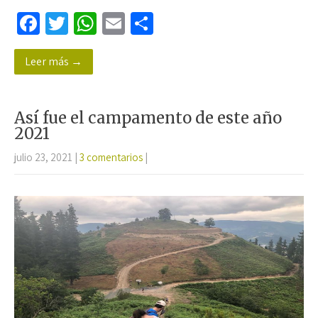
Fa
T
W
E
C
ce
wi
h
m
o
Leer más →
b
tt
at
ail
m
o
er
sA
p
o
p
ar
Así fue el campamento de este año
k
p
tir
2021
julio 23, 2021
|
3 comentarios
|