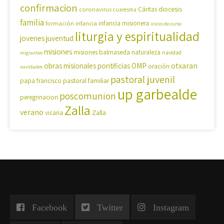
confirmacion
diocesis
coronavirus
Cáritas
cuaresma
familia
formación
infancia
infancia misionera
inicio de curso
liturgia y espiritualidad
jovenes
juventud
misiones
misiones balmaseda
naturaleza
navidad
migrantes
OMP
otxaran
obras misionales pontificias
oración
navidades
pastoral juvenil
pastoral familiar
papa francisco
up garbealde
poscomunion
peregrinacion
Zalla
verano
Zalla
vicaria
Facebook
Twitter
Instagram