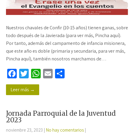
Nuestros chavales de Confir (10-15 años) tienen ganas, sobre
todo después de la Javierada (para ver más, Pincha aquí).
Por tanto, además del campamento de infancia misionera,
que este año es doble (primaria y secundaria, para ver más,
Pincha aquí), también nosotros marchamos de…
Fa
T
W
E
C
ce
wi
h
m
o
Leer más →
b
tt
at
ail
m
o
er
sA
p
o
p
ar
Jornada Parroquial de la Juventud
k
p
tir
2023
noviembre 23, 2023
|
No hay comentarios
|