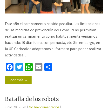
Este año el campamento ha sido peculiar. Las limitaciones
de las medidas de prevención del Covid-19 no permitían
realizar un campamento como habitualmente veníamos
haciendo: 10 días fuera, con pernocta, etc. Sin embargo, en
la UP Garbealde adaptamos el formato para poder realizar
actividades…
Fa
T
W
E
C
ce
wi
h
m
o
Leer más →
b
tt
at
ail
m
o
er
sA
p
o
p
ar
Batalla de los robots
k
p
tir
junio 20, 2020
|
No hay comentarios
|