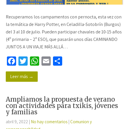
Recuperamos los campamentos con pernocta, esta vez con
la temática de Harry Potter, en Celadilla-Sotobrín (Burgos)
del 3 al 10 de julio. Pueden participar chavales de 10-15 años
(4º primaria – 2º ESO), que pasarán unos días CAMINANDO
JUNTOS A UN VIAJE MÁS ALLÁ…
Fa
T
W
E
C
ce
wi
h
m
o
Leer más →
b
tt
at
ail
m
o
er
sA
p
o
p
ar
Ampliamos la propuesta de verano
k
p
tir
con actividades para txikis, jóvenes
y familias
abril 9, 2022
|
No hay comentarios
|
Comunion y