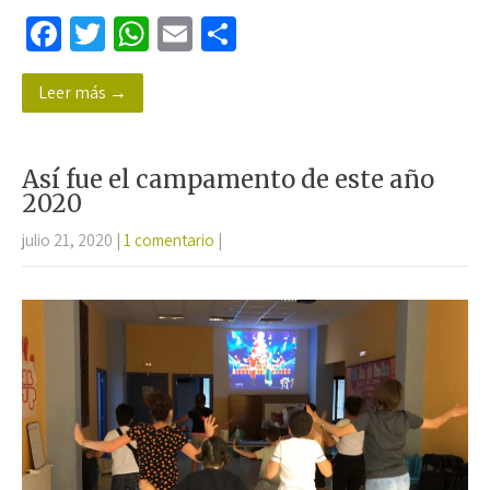
Fa
T
W
E
C
ce
wi
h
m
o
Leer más →
b
tt
at
ail
m
o
er
sA
p
o
p
ar
Así fue el campamento de este año
k
p
tir
2020
julio 21, 2020
|
1 comentario
|