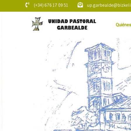
(+34) 676 17 09 51
up.garbealde@bizkeli
Quiéne