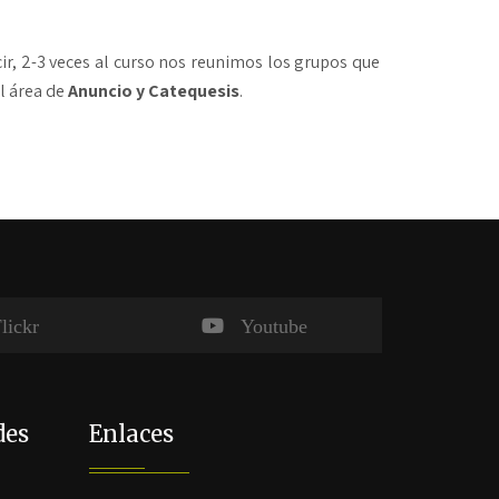
ir, 2-3 veces al curso nos reunimos los grupos que
l área de
Anuncio y Catequesis
.
lickr
Youtube
des
Enlaces