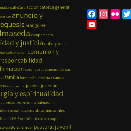
accion catolica general
naSantaEnCasa
Fa
In
Fli
anuncio y
scentes
ce
st
ck
Yo
tequesis
aranguren
b
ag
r
lmaseda
u
campamento
o
ra
Tu
idad y justicia
catequesis
o
m
b
comunion y
celebracion
stas
k
e
responsabilidad
firmacion
C
coronavirus
Cáritas
cuaresma
familia
h
sis
formación
infancia
infancia
jovenes
juventud
nera
inicio de curso
a
urgia y espiritualidad
n
misiones
misiones balmaseda
tes
n
obras misionales
aleza
navidad
navidades
el
OMP
otxaran
ficias
oración
papa
pastoral juvenil
pastoral familiar
sco