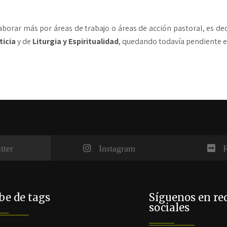
borar más por áreas de trabajo o áreas de acción pastoral, es dec
ticia
y de
Liturgia y Espiritualidad
, quedando todavía pendiente e
tter
Instagram
F
e de tags
Síguenos en re
sociales