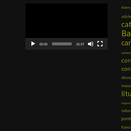
Reproductor
#Sema
de
adole
vídeo
ca
Ba
car
00:00
01:57
catequi
cor
con
dioce
misio
lit
migran
natur
ponti
franci