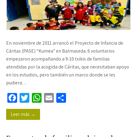
En noviembre de 2011 arrancó el Proyecto de Infancia de
Cáritas (PASE) “Kumea” en Balmaseda. 6 voluntarios
empezaron acompañando a 9-10 txikis de familias
atendidas por la acogida de Cáritas, que necesitaban apoyo
en los estudios, pero también un marco donde se les
pudiera…
Fa
T
W
E
C
ce
wi
h
m
o
Leer más →
b
tt
at
ail
m
o
er
sA
p