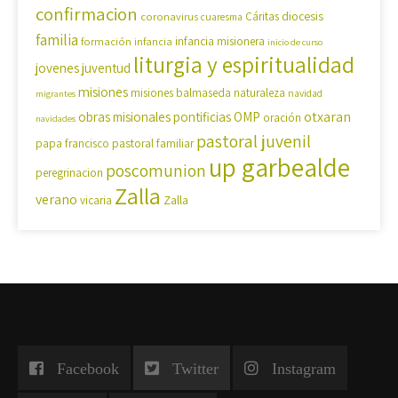
confirmacion
diocesis
coronavirus
Cáritas
cuaresma
familia
formación
infancia
infancia misionera
inicio de curso
liturgia y espiritualidad
jovenes
juventud
misiones
misiones balmaseda
naturaleza
navidad
migrantes
OMP
otxaran
obras misionales pontificias
oración
navidades
pastoral juvenil
pastoral familiar
papa francisco
up garbealde
poscomunion
peregrinacion
Zalla
verano
Zalla
vicaria
Facebook
Twitter
Instagram