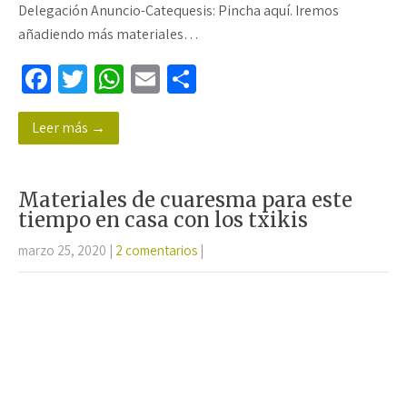
Delegación Anuncio-Catequesis: Pincha aquí. Iremos
añadiendo más materiales…
Fa
T
W
E
C
ce
wi
h
m
o
Leer más →
b
tt
at
ail
m
o
er
sA
p
o
p
ar
Materiales de cuaresma para este
k
p
tir
tiempo en casa con los txikis
marzo 25, 2020
|
2 comentarios
|