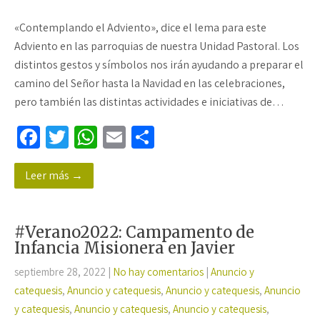
«Contemplando el Adviento», dice el lema para este
Adviento en las parroquias de nuestra Unidad Pastoral. Los
distintos gestos y símbolos nos irán ayudando a preparar el
camino del Señor hasta la Navidad en las celebraciones,
pero también las distintas actividades e iniciativas de…
Fa
T
W
E
C
ce
wi
h
m
o
Leer más →
b
tt
at
ail
m
o
er
sA
p
o
p
ar
#Verano2022: Campamento de
k
p
tir
Infancia Misionera en Javier
septiembre 28, 2022
|
No hay comentarios
|
Anuncio y
catequesis
,
Anuncio y catequesis
,
Anuncio y catequesis
,
Anuncio
y catequesis
,
Anuncio y catequesis
,
Anuncio y catequesis
,