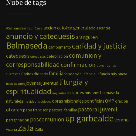
Nube de tags
accion catolica general
#SemanaSantaEnCasa
adolescentes
anuncio y catequesis
aranguren
Balmaseda
caridad y justicia
campamento
comunion y
catequesis
celebracion
catequistas
corresponsabilidad
confirmacion
coronavirus
familia
diocesis
Cáritas
formación
infancia
infancia misionera
cuaresma
liturgia y
jovenes
juventud
inicio de curso
espiritualidad
misiones
misiones balmaseda
migrantes
OMP
obras misionales pontificias
naturaleza
oración
navidad
navidades
pastoral juvenil
otxaran
pastoral familiar
papa francisco
up garbealde
poscomunion
verano
peregrinacion
Zalla
Zalla
vicaria