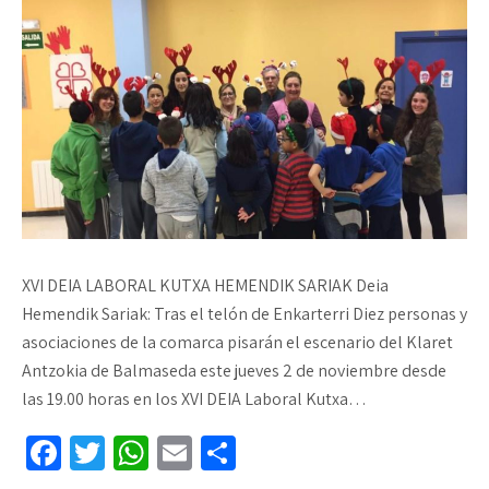
XVI DEIA LABORAL KUTXA HEMENDIK SARIAK Deia
Hemendik Sariak: Tras el telón de Enkarterri Diez personas y
asociaciones de la comarca pisarán el escenario del Klaret
Antzokia de Balmaseda este jueves 2 de noviembre desde
las 19.00 horas en los XVI DEIA Laboral Kutxa…
Fa
T
W
E
C
ce
wi
h
m
o