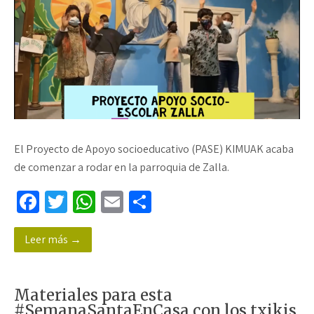
El Proyecto de Apoyo socioeducativo (PASE) KIMUAK acaba
de comenzar a rodar en la parroquia de Zalla.
Fa
T
W
E
C
ce
wi
h
m
o
Leer más →
b
tt
at
ail
m
o
er
sA
p
o
p
ar
Materiales para esta
#SemanaSantaEnCasa con los txikis