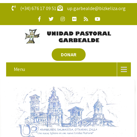
(+34) 676 17 09 51
up.garbealde@bizkeliza.org
DONAR
Menu