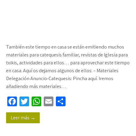
También este tiempo en casa se están emitiendo muchos
materiales para catequesis familiar, revistas de Iglesia para
txikis, actividades para ellos… para aprovechar este tiempo
en casa. Aquí os dejamos algunos de ellos: – Materiales
Delegación Anuncio-Catequesis: Pincha aquí. Iremos
añadiendo más materiales…
Fa
T
W
E
C
ce
wi
h
m
o
Leer más →
b
tt
at
ail
m
o
er
sA
p