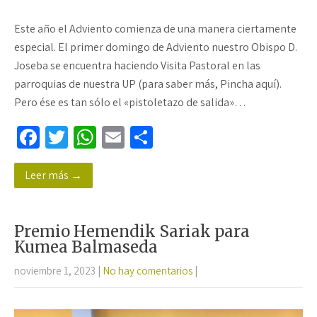
Este año el Adviento comienza de una manera ciertamente
especial. El primer domingo de Adviento nuestro Obispo D.
Joseba se encuentra haciendo Visita Pastoral en las
parroquias de nuestra UP (para saber más, Pincha aquí).
Pero ése es tan sólo el «pistoletazo de salida»…
Fa
T
W
E
C
ce
wi
h
m
o
Leer más →
b
tt
at
ail
m
o
er
sA
p
o
p
ar
Premio Hemendik Sariak para
k
p
tir
Kumea Balmaseda
noviembre 1, 2023
|
No hay comentarios
|