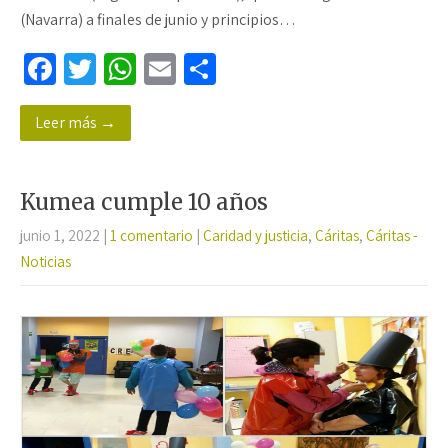
(Navarra) a finales de junio y principios…
Fa
T
W
E
C
ce
wi
h
m
o
Leer más →
b
tt
at
ail
m
o
er
sA
p
o
p
ar
Kumea cumple 10 años
k
p
tir
junio 1, 2022
|
1 comentario
|
Caridad y justicia
,
Cáritas
,
Cáritas -
Noticias