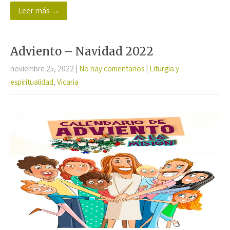
Leer más →
b
tt
at
ail
m
o
er
sA
p
o
p
ar
Adviento – Navidad 2022
k
p
tir
noviembre 25, 2022
|
No hay comentarios
|
Liturgia y
espiritualidad
,
Vicaria