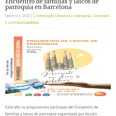
o
p
ar
Encuentro de familias y laicos de
k
p
tir
parroquia en Barcelona
febrero 3, 2022
|
1 comentario
|
Anuncio y catequesis
,
Comunion
y corresponsabilidad
Este año os proponemos participar del Encuentro de
familias y laicos de parroquia organizado por Acción