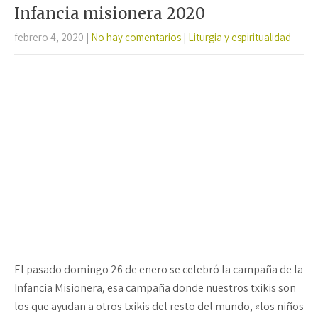
o
p
ar
Infancia misionera 2020
k
p
tir
febrero 4, 2020
|
No hay comentarios
|
Liturgia y espiritualidad
El pasado domingo 26 de enero se celebró la campaña de la
Infancia Misionera, esa campaña donde nuestros txikis son
los que ayudan a otros txikis del resto del mundo, «los niños