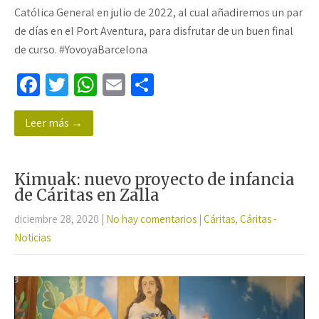
Católica General en julio de 2022, al cual añadiremos un par
de días en el Port Aventura, para disfrutar de un buen final
de curso. #YovoyaBarcelona
Fa
T
W
E
C
ce
wi
h
m
o
Leer más →
b
tt
at
ail
m
o
er
sA
p
o
p
ar
Kimuak: nuevo proyecto de infancia
k
p
tir
de Cáritas en Zalla
diciembre 28, 2020
|
No hay comentarios
|
Cáritas
,
Cáritas -
Noticias