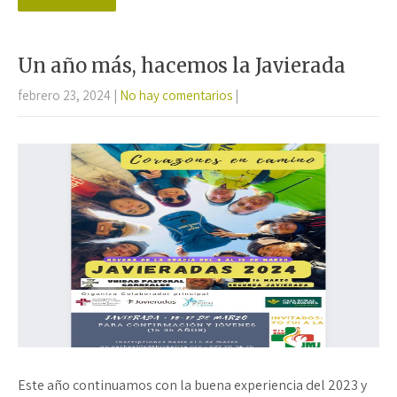
b
tt
at
ail
m
o
er
sA
p
o
p
ar
Un año más, hacemos la Javierada
k
p
tir
febrero 23, 2024
|
No hay comentarios
|
Este año continuamos con la buena experiencia del 2023 y