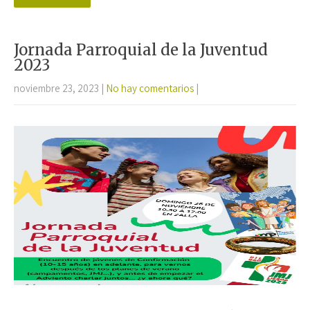
b
tt
at
ail
m
o
er
sA
p
o
p
ar
Jornada Parroquial de la Juventud
k
p
tir
2023
noviembre 23, 2023
|
No hay comentarios
|