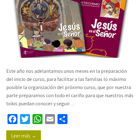
Este año nos adelantamos unos meses en la preparación
del inicio de curso, para facilitar a las familias lo máximo
posible la organización del próximo curso, que por nuestra
parte preparamos con todo el cariño para que nuestros más
txikis puedan conocer y seguir…
Fa
T
W
E
C
ce
wi
h
m
o
Leer más →
b
tt
at
ail
m