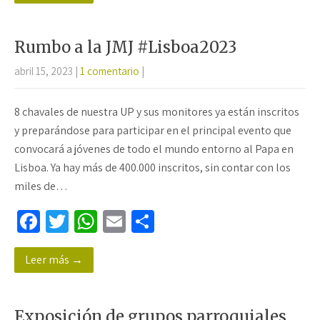
o
er
sA
p
o
p
ar
Rumbo a la JMJ #Lisboa2023
k
p
tir
abril 15, 2023
|
1 comentario
|
8 chavales de nuestra UP y sus monitores ya están inscritos
y preparándose para participar en el principal evento que
convocará a jóvenes de todo el mundo entorno al Papa en
Lisboa. Ya hay más de 400.000 inscritos, sin contar con los
miles de…
Fa
T
W
E
C
ce
wi
h
m
o
Leer más →
b
tt
at
ail
m
o
er
sA
p
o
p
ar
Exposición de grupos parroquiales