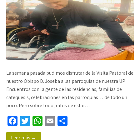
La semana pasada pudimos disfrutar de la Visita Pastoral de
nuestro Obispo D. Joseba a las parroquias de nuestra UP.
Encuentros con la gente de las residencias, familias de
catequesis, celebraciones en las parroquias… de todo un
poco. Pero sobre todo, ratos de estar…
Fa
T
W
E
C
ce
wi
h
m
o
Leer más →