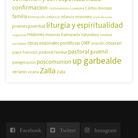
confirmacion
diocesis
coronavirus
Cáritas
cuaresma
familia
formación
infancia
infancia misionera
inicio de curso
liturgia y espiritualidad
jovenes
juventud
misiones
misiones balmaseda
naturaleza
navidad
migrantes
OMP
otxaran
obras misionales pontificias
oración
navidades
pastoral juvenil
pastoral familiar
papa francisco
up garbealde
poscomunion
peregrinacion
Zalla
verano
Zalla
vicaria
Facebook
Twitter
Instagram