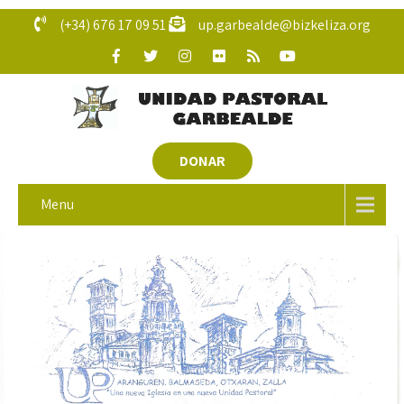
(+34) 676 17 09 51
up.garbealde@bizkeliza.org
DONAR
Menu