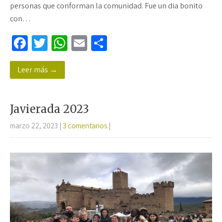
personas que conforman la comunidad. Fue un dia bonito
con…
Fa
T
W
E
C
ce
wi
h
m
o
Leer más →
b
tt
at
ail
m
o
er
sA
p
o
p
ar
Javierada 2023
k
p
tir
marzo 22, 2023
|
3 comentarios
|