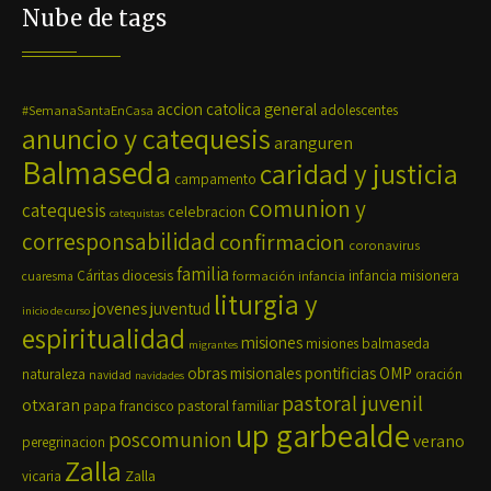
Nube de tags
accion catolica general
#SemanaSantaEnCasa
adolescentes
anuncio y catequesis
aranguren
Balmaseda
caridad y justicia
campamento
comunion y
catequesis
celebracion
catequistas
corresponsabilidad
confirmacion
coronavirus
familia
diocesis
Cáritas
formación
infancia
infancia misionera
cuaresma
liturgia y
jovenes
juventud
inicio de curso
espiritualidad
misiones
misiones balmaseda
migrantes
OMP
obras misionales pontificias
naturaleza
oración
navidad
navidades
pastoral juvenil
otxaran
pastoral familiar
papa francisco
up garbealde
poscomunion
verano
peregrinacion
Zalla
Zalla
vicaria