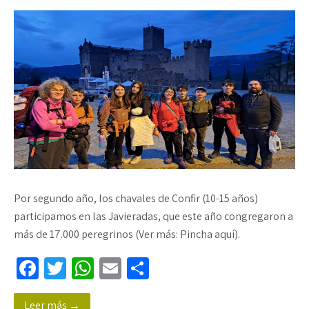
Por segundo año, los chavales de Confir (10-15 años)
participamos en las Javieradas, que este año congregaron a
más de 17.000 peregrinos (Ver más: Pincha aquí).
Fa
T
W
E
C
ce
wi
h
m
o
Leer más →