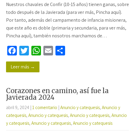
Nuestros chavales de Confir (10-15 años) tienen ganas, sobre
todo después de la Javierada (para ver más, Pincha aquí).
Por tanto, además del campamento de infancia misionera,
que este año es doble (primaria y secundaria, para ver más,
Pincha aquí), también nosotros marchamos de…
Fa
T
W
E
C
ce
wi
h
m
o
Leer más →
b
tt
at
ail
m
o
er
sA
p
o
p
ar
Corazones en camino, así fue la
k
p
tir
Javierada 2024
abril 9, 2024
|
1 comentario
|
Anuncio y catequesis
,
Anuncio y
catequesis
,
Anuncio y catequesis
,
Anuncio y catequesis
,
Anuncio
y catequesis
,
Anuncio y catequesis
,
Anuncio y catequesis