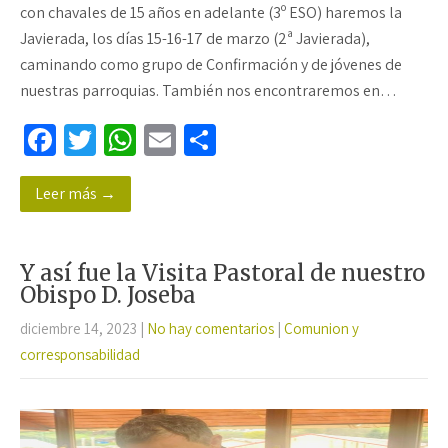
con chavales de 15 años en adelante (3º ESO) haremos la
Javierada, los días 15-16-17 de marzo (2ª Javierada),
caminando como grupo de Confirmación y de jóvenes de
nuestras parroquias. También nos encontraremos en…
Fa
T
W
E
C
ce
wi
h
m
o
Leer más →
b
tt
at
ail
m
o
er
sA
p
o
p
ar
Y así fue la Visita Pastoral de nuestro
k
p
tir
Obispo D. Joseba
diciembre 14, 2023
|
No hay comentarios
|
Comunion y
corresponsabilidad