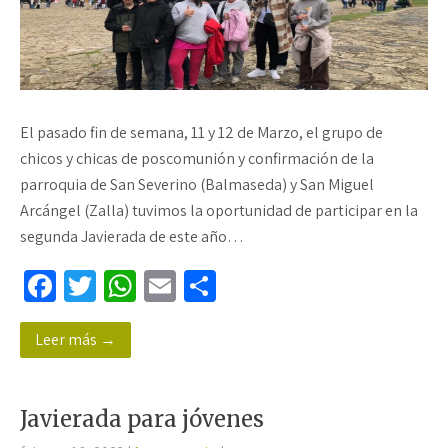
El pasado fin de semana, 11 y 12 de Marzo, el grupo de
chicos y chicas de poscomunión y confirmación de la
parroquia de San Severino (Balmaseda) y San Miguel
Arcángel (Zalla) tuvimos la oportunidad de participar en la
segunda Javierada de este año…
Fa
T
W
E
C
ce
wi
h
m
o
Leer más →
b
tt
at
ail
m
o
er
sA
p
o
p
ar
Javierada para jóvenes
k
p
tir