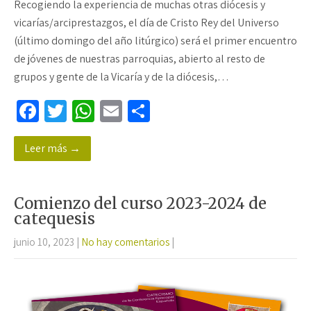
Recogiendo la experiencia de muchas otras diócesis y
vicarías/arciprestazgos, el día de Cristo Rey del Universo
(último domingo del año litúrgico) será el primer encuentro
de jóvenes de nuestras parroquias, abierto al resto de
grupos y gente de la Vicaría y de la diócesis,…
Fa
T
W
E
C
ce
wi
h
m
o
Leer más →
b
tt
at
ail
m
o
er
sA
p
o
p
ar
Comienzo del curso 2023-2024 de
k
p
tir
catequesis
junio 10, 2023
|
No hay comentarios
|