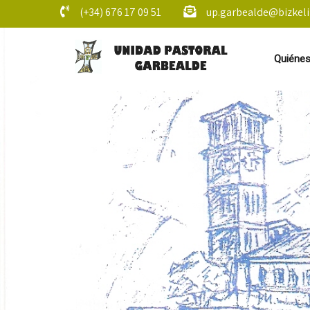
(+34) 676 17 09 51
up.garbealde@bizkeli
Quiéne