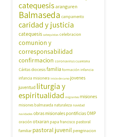
catequesis
aranguren
Balmaseda
campamento
caridad y justicia
catequesis
celebracion
catequistas
comunion y
corresponsabilidad
confirmacion
coronavirus
cuaresma
familia
diocesis
Cáritas
formación
infancia
jovenes
infancia misionera
inicio de curso
liturgia y
juventud
espiritualidad
misiones
migrantes
misiones balmaseda
naturaleza
navidad
OMP
obras misionales pontificias
navidades
otxaran
pastoral
oración
papa francisco
pastoral juvenil
familiar
peregrinacion