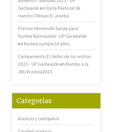
Adviento - Navidad 2023 - UP
Garbealde
en
Visita Pastoral de
nuestro Obispo D. Joseba
Premio Hemendik Sariak para
Kumea Balmaseda - UP Garbealde
en
Kumea cumple 10 años
Campamento El Señor de los anillos
2023 - UP Garbealde
en
Rumbo a la
JMJ #Lisboa2023
Categorías
Anuncio y catequesis
Caridad y justicia