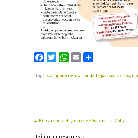
Fa
T
W
E
C
ce
wi
h
m
o
b
tt
at
ail
m
| Tags:
acompañamiento
,
caridad y justicia
,
Cáritas
,
ma
o
er
sA
p
o
p
ar
k
p
tir
Post
←
Reestreno del grupo de Misiones de Zalla
navigation
Deja una respuesta