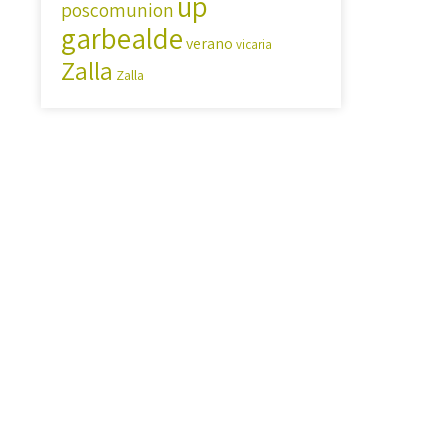
up
poscomunion
garbealde
verano
vicaria
Zalla
Zalla