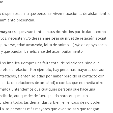
no.
 dispersos, en la que personas viven situaciones de aislamiento,
ñamiento presencial.
mayores
, que vivan tanto en sus domicilios particulares como
ivos, necesiten y/o deseen
mejorar su nivel
de relación social
splazarse, edad avanzada, falta de ánimo…) y/o de apoyo socio-
…), y que puedan beneficiarse del acompañamiento.
 no implica siempre una falta total de relaciones, sino que
ncreto de relación. Por ejemplo, hay personas mayores que aun
ntratadas, sienten soledad por haber perdido el contacto con
e falta de relaciones de amistad) o con las que no media otro
jemplo). Entendemos que cualquier persona que hace una
ibirlo, aunque desde fuera pueda parecer que está
onder a todas las demandas, si bien, en el caso de no poder
d
a las personas más mayores que vivan solas y que tengan