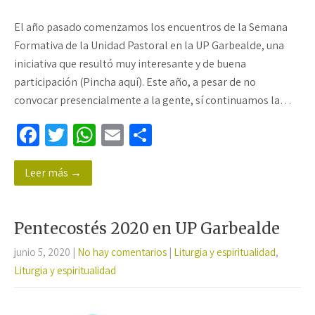
El año pasado comenzamos los encuentros de la Semana
Formativa de la Unidad Pastoral en la UP Garbealde, una
iniciativa que resultó muy interesante y de buena
participación (Pincha aquí). Este año, a pesar de no
convocar presencialmente a la gente, sí continuamos la…
Fa
T
W
E
C
ce
wi
h
m
o
Leer más →
b
tt
at
ail
m
o
er
sA
p
o
p
ar
Pentecostés 2020 en UP Garbealde
k
p
tir
junio 5, 2020
|
No hay comentarios
|
Liturgia y espiritualidad
,
Liturgia y espiritualidad