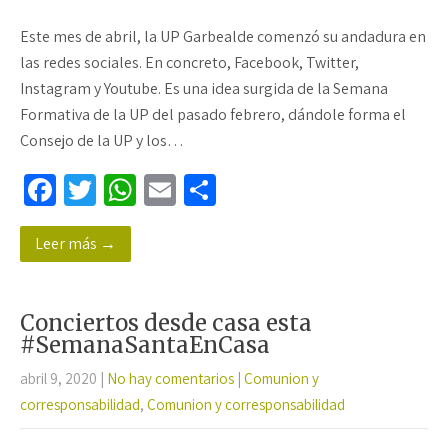
Este mes de abril, la UP Garbealde comenzó su andadura en
las redes sociales. En concreto, Facebook, Twitter,
Instagram y Youtube. Es una idea surgida de la Semana
Formativa de la UP del pasado febrero, dándole forma el
Consejo de la UP y los…
Fa
T
W
E
C
ce
wi
h
m
o
Leer más →
b
tt
at
ail
m
o
er
sA
p
o
p
ar
Conciertos desde casa esta
k
p
tir
#SemanaSantaEnCasa
abril 9, 2020
|
No hay comentarios
|
Comunion y
corresponsabilidad
,
Comunion y corresponsabilidad