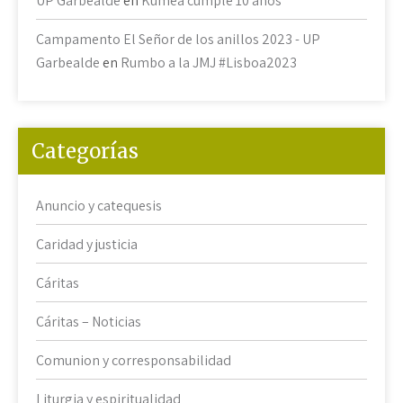
UP Garbealde
en
Kumea cumple 10 años
Campamento El Señor de los anillos 2023 - UP
Garbealde
en
Rumbo a la JMJ #Lisboa2023
Categorías
Anuncio y catequesis
Caridad y justicia
Cáritas
Cáritas – Noticias
Comunion y corresponsabilidad
Liturgia y espiritualidad