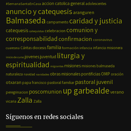
accion catolica general
#SemanaSantaEnCasa
adolescentes
anuncio y catequesis
aranguren
Balmaseda
caridad y justicia
campamento
comunion y
catequesis
celebracion
catequistas
corresponsabilidad
confirmacion
coronavirus
familia
diocesis
Cáritas
formación
infancia
infancia misionera
cuaresma
liturgia y
jovenes
juventud
inicio de curso
espiritualidad
misiones
misiones balmaseda
migrantes
OMP
obras misionales pontificias
naturaleza
oración
navidad
navidades
pastoral juvenil
otxaran
pastoral familiar
papa francisco
up garbealde
poscomunion
verano
peregrinacion
Zalla
Zalla
vicaria
Síguenos en redes sociales