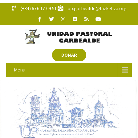
(+34) 676 17 09 51
up.garbealde@bizkeliza.org
DONAR
Menu