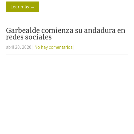
ce
wi
h
m
o
Leer más →
b
tt
at
ail
m
o
er
sA
p
o
p
ar
Garbealde comienza su andadura en
k
p
tir
redes sociales
abril 20, 2020
|
No hay comentarios
|