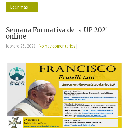
ce
wi
h
m
o
Leer más →
b
tt
at
ail
m
o
er
sA
p
o
p
ar
Semana Formativa de la UP 2021
k
p
tir
online
febrero 25, 2021
|
No hay comentarios
|