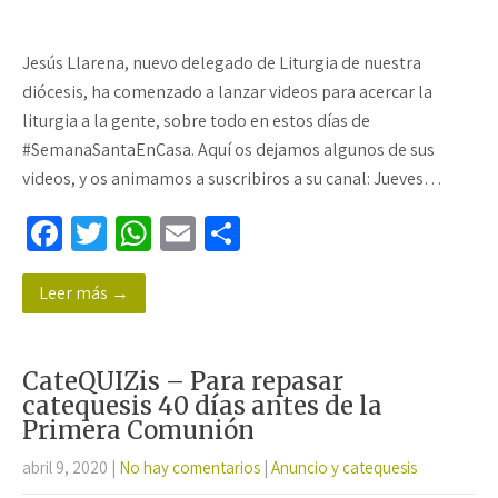
Jesús Llarena, nuevo delegado de Liturgia de nuestra
diócesis, ha comenzado a lanzar videos para acercar la
liturgia a la gente, sobre todo en estos días de
#SemanaSantaEnCasa. Aquí os dejamos algunos de sus
videos, y os animamos a suscribiros a su canal: Jueves…
Fa
T
W
E
C
ce
wi
h
m
o
Leer más →
b
tt
at
ail
m
o
er
sA
p
o
p
ar
CateQUIZis – Para repasar
k
p
tir
catequesis 40 días antes de la
Primera Comunión
abril 9, 2020
|
No hay comentarios
|
Anuncio y catequesis