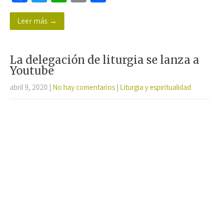
ce
wi
h
m
o
Leer más →
b
tt
at
ail
m
o
er
sA
p
o
p
ar
La delegación de liturgia se lanza a
k
p
tir
Youtube
abril 9, 2020
|
No hay comentarios
|
Liturgia y espiritualidad