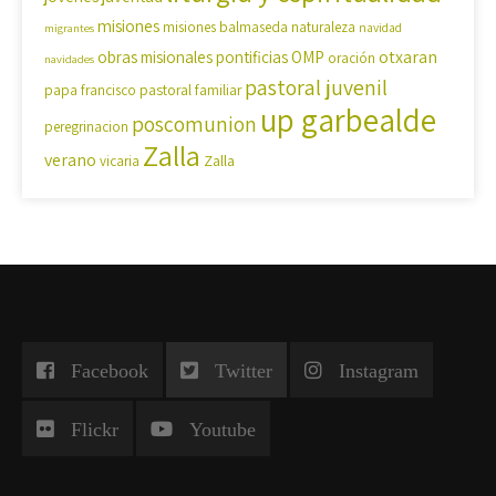
misiones
misiones balmaseda
naturaleza
navidad
migrantes
OMP
otxaran
obras misionales pontificias
oración
navidades
pastoral juvenil
pastoral familiar
papa francisco
up garbealde
poscomunion
peregrinacion
Zalla
verano
Zalla
vicaria
Facebook
Twitter
Instagram
Flickr
Youtube