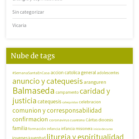
Sin categorizar
Vicaria
Nube de tags
accion catolica general
#SemanaSantaEnCasa
adolescentes
anuncio y catequesis
aranguren
Balmaseda
caridad y
campamento
justicia
catequesis
celebracion
catequistas
comunion y corresponsabilidad
confirmacion
diocesis
coronavirus
Cáritas
cuaresma
familia
formación
infancia
infancia misionera
inicio de curso
liturgia y espiritualidad
jovenes
juventud