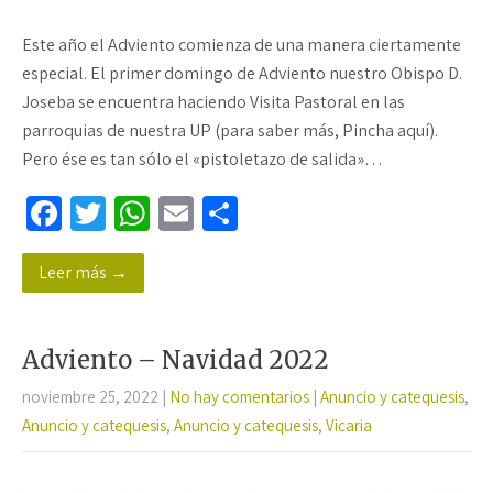
Este año el Adviento comienza de una manera ciertamente
especial. El primer domingo de Adviento nuestro Obispo D.
Joseba se encuentra haciendo Visita Pastoral en las
parroquias de nuestra UP (para saber más, Pincha aquí).
Pero ése es tan sólo el «pistoletazo de salida»…
Fa
T
W
E
C
ce
wi
h
m
o
Leer más →
b
tt
at
ail
m
o
er
sA
p
o
p
ar
Adviento – Navidad 2022
k
p
tir
noviembre 25, 2022
|
No hay comentarios
|
Anuncio y catequesis
,
Anuncio y catequesis
,
Anuncio y catequesis
,
Vicaria