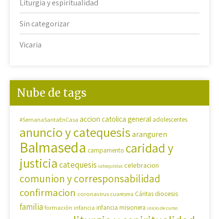
Liturgia y espiritualidad
Sin categorizar
Vicaria
Nube de tags
accion catolica general
#SemanaSantaEnCasa
adolescentes
anuncio y catequesis
aranguren
Balmaseda
caridad y
campamento
justicia
catequesis
celebracion
catequistas
comunion y corresponsabilidad
confirmacion
diocesis
coronavirus
Cáritas
cuaresma
familia
formación
infancia
infancia misionera
inicio de curso