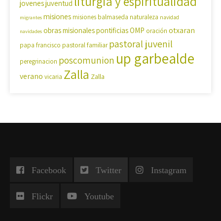
liturgia y espiritualidad
jovenes
juventud
misiones
misiones balmaseda
naturaleza
navidad
migrantes
OMP
otxaran
obras misionales pontificias
oración
navidades
pastoral juvenil
pastoral familiar
papa francisco
up garbealde
poscomunion
peregrinacion
Zalla
verano
Zalla
vicaria
Facebook
Twitter
Instagram
Flickr
Youtube