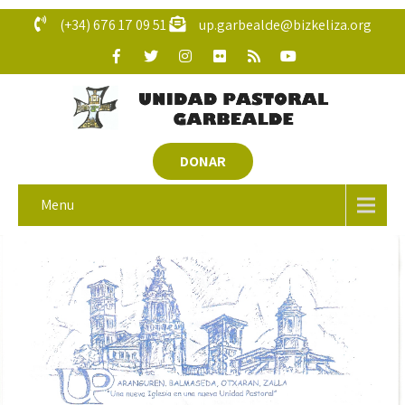
(+34) 676 17 09 51
up.garbealde@bizkeliza.org
DONAR
Menu