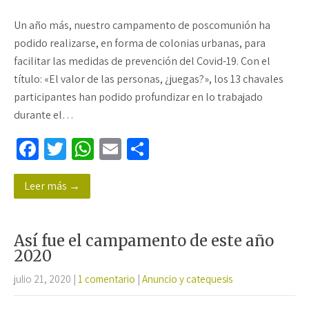
Un año más, nuestro campamento de poscomunión ha
podido realizarse, en forma de colonias urbanas, para
facilitar las medidas de prevención del Covid-19. Con el
título: «El valor de las personas, ¿juegas?», los 13 chavales
participantes han podido profundizar en lo trabajado
durante el…
Fa
T
W
E
C
ce
wi
h
m
o
Leer más →
b
tt
at
ail
m
o
er
sA
p
o
p
ar
Así fue el campamento de este año
k
p
tir
2020
julio 21, 2020
|
1 comentario
|
Anuncio y catequesis