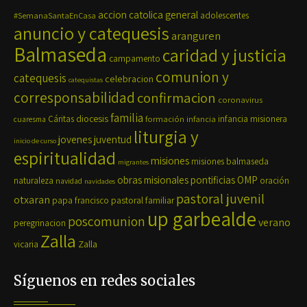
accion catolica general
#SemanaSantaEnCasa
adolescentes
anuncio y catequesis
aranguren
Balmaseda
caridad y justicia
campamento
comunion y
catequesis
celebracion
catequistas
corresponsabilidad
confirmacion
coronavirus
familia
diocesis
Cáritas
formación
infancia
infancia misionera
cuaresma
liturgia y
jovenes
juventud
inicio de curso
espiritualidad
misiones
misiones balmaseda
migrantes
OMP
obras misionales pontificias
naturaleza
oración
navidad
navidades
pastoral juvenil
otxaran
pastoral familiar
papa francisco
up garbealde
poscomunion
verano
peregrinacion
Zalla
Zalla
vicaria
Síguenos en redes sociales