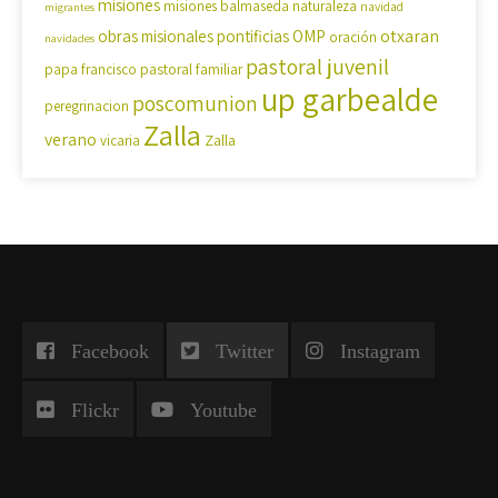
misiones
misiones balmaseda
naturaleza
navidad
migrantes
OMP
otxaran
obras misionales pontificias
oración
navidades
pastoral juvenil
pastoral familiar
papa francisco
up garbealde
poscomunion
peregrinacion
Zalla
verano
Zalla
vicaria
Facebook
Twitter
Instagram
Flickr
Youtube