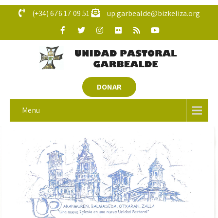
(+34) 676 17 09 51
up.garbealde@bizkeliza.org
DONAR
Menu