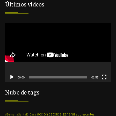
Últimos videos
Reproductor
de
vídeo
00:00
01:57
Nube de tags
accion catolica general
#SemanaSantaEnCasa
adolescentes