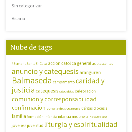
Sin categorizar
Vicaria
Nube de tags
accion catolica general
#SemanaSantaEnCasa
adolescentes
anuncio y catequesis
aranguren
Balmaseda
caridad y
campamento
justicia
catequesis
celebracion
catequistas
comunion y corresponsabilidad
confirmacion
diocesis
coronavirus
Cáritas
cuaresma
familia
formación
infancia
infancia misionera
inicio de curso
liturgia y espiritualidad
jovenes
juventud