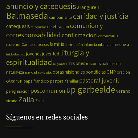
anuncio y catequesis
aranguren
Balmaseda
caridad y justicia
campamento
comunion y
catequesis
celebracion
catequistas
corresponsabilidad
confirmacion
coronavirus
familia
diocesis
Cáritas
formación
infancia
infancia misionera
cuaresma
liturgia y
jovenes
juventud
inicio de curso
espiritualidad
misiones
misiones balmaseda
migrantes
OMP
obras misionales pontificias
naturaleza
oración
navidad
navidades
pastoral juvenil
otxaran
pastoral familiar
papa francisco
up garbealde
poscomunion
verano
peregrinacion
Zalla
Zalla
vicaria
Síguenos en redes sociales