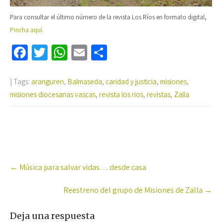
Para consultar el último número de la revista Los Ríos en formato digital,
Pincha aquí
.
Fa
T
W
E
C
ce
wi
h
m
o
b
tt
at
ail
m
| Tags:
aranguren
,
Balmaseda
,
caridad y justicia
,
misiones
,
misiones diocesanas vascas
o
er
sA
,
revista los rios
p
,
revistas
,
Zalla
o
p
ar
k
p
tir
Post
←
Música para salvar vidas… desde casa
navigation
Reestreno del grupo de Misiones de Zalla
→
Deja una respuesta