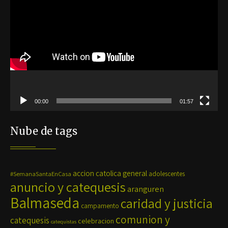
de
vídeo
00:00
01:57
Nube de tags
accion catolica general
#SemanaSantaEnCasa
adolescentes
anuncio y catequesis
aranguren
Balmaseda
caridad y justicia
campamento
comunion y
catequesis
celebracion
catequistas