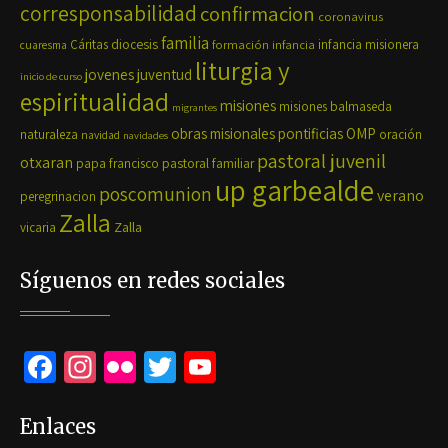
corresponsabilidad
confirmacion
coronavirus
familia
diocesis
Cáritas
formación
infancia
infancia misionera
cuaresma
liturgia y
jovenes
juventud
inicio de curso
espiritualidad
misiones
misiones balmaseda
migrantes
OMP
obras misionales pontificias
naturaleza
oración
navidad
navidades
pastoral juvenil
otxaran
pastoral familiar
papa francisco
up garbealde
poscomunion
verano
peregrinacion
Zalla
Zalla
vicaria
Síguenos en redes sociales
Fa
In
Fli
T
Yo
ce
st
ck
wi
u
b
ag
r
tt
Tu
Enlaces