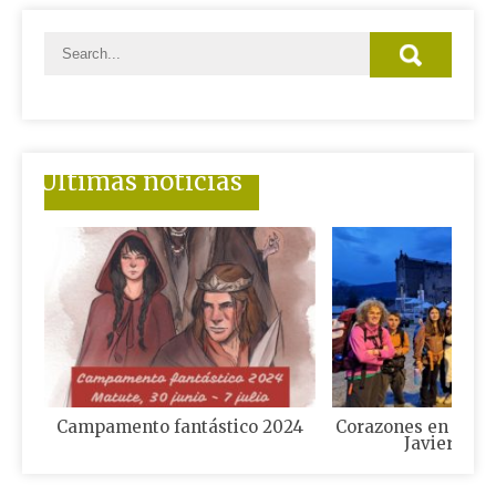
Últimas noticias
Campamento fantástico 2024
Corazones en camin
Javierada 