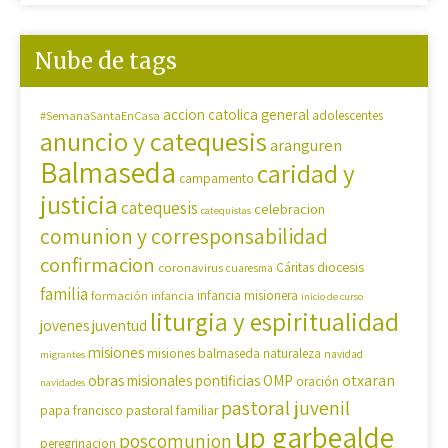
Nube de tags
accion catolica general
#SemanaSantaEnCasa
adolescentes
anuncio y catequesis
aranguren
Balmaseda
caridad y
campamento
justicia
catequesis
celebracion
catequistas
comunion y corresponsabilidad
confirmacion
diocesis
coronavirus
Cáritas
cuaresma
familia
formación
infancia
infancia misionera
inicio de curso
liturgia y espiritualidad
jovenes
juventud
misiones
misiones balmaseda
naturaleza
navidad
migrantes
OMP
otxaran
obras misionales pontificias
oración
navidades
pastoral juvenil
pastoral familiar
papa francisco
up garbealde
poscomunion
peregrinacion