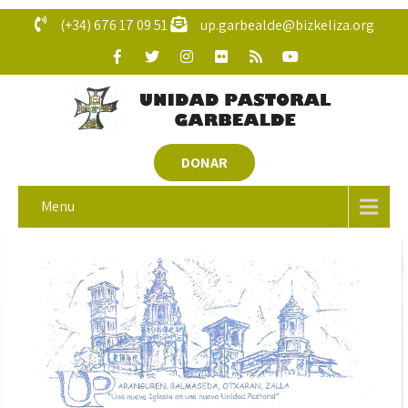
(+34) 676 17 09 51
up.garbealde@bizkeliza.org
DONAR
Menu