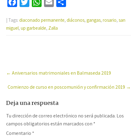
Fa
T
W
E
C
ce
wi
h
m
o
b
tt
at
ail
m
| Tags:
diaconado permanente
,
diáconos
,
gangas
,
rosario
,
san
miguel
o
,
up garbealde
er
sA
,
Zalla
p
o
p
ar
k
p
tir
Post
←
Aniversarios matrimoniales en Balmaseda 2019
navigation
Comienzo de curso en poscomunión y confirmación 2019
→
Deja una respuesta
Tu dirección de correo electrónico no será publicada.
Los
campos obligatorios están marcados con
*
Comentario
*