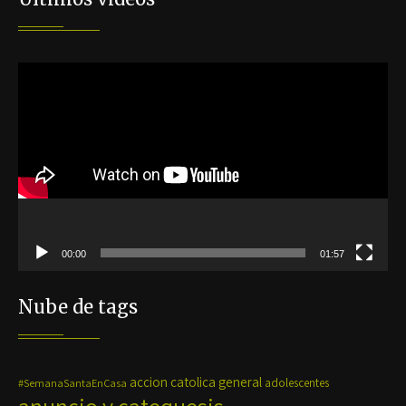
Reproductor
de
vídeo
00:00
01:57
Nube de tags
accion catolica general
#SemanaSantaEnCasa
adolescentes