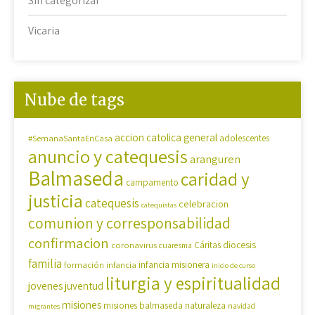
Sin categorizar
Vicaria
Nube de tags
accion catolica general
#SemanaSantaEnCasa
adolescentes
anuncio y catequesis
aranguren
Balmaseda
caridad y
campamento
justicia
catequesis
celebracion
catequistas
comunion y corresponsabilidad
confirmacion
diocesis
coronavirus
Cáritas
cuaresma
familia
formación
infancia
infancia misionera
inicio de curso
liturgia y espiritualidad
jovenes
juventud
misiones
misiones balmaseda
naturaleza
navidad
migrantes