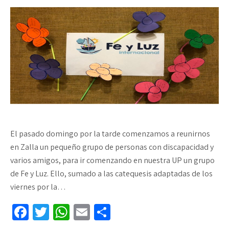
El pasado domingo por la tarde comenzamos a reunirnos
en Zalla un pequeño grupo de personas con discapacidad y
varios amigos, para ir comenzando en nuestra UP un grupo
de Fe y Luz. Ello, sumado a las catequesis adaptadas de los
viernes por la…
Fa
T
W
E
C
ce
wi
h
m
o