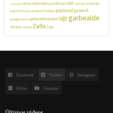
OMP
otxaran
obras misionales pontificias
oración
navidades
pastoral juvenil
pastoral familiar
papa francisco
up garbealde
poscomunion
peregrinacion
Zalla
verano
Zalla
vicaria
Facebook
Twitter
Instagram
Flickr
Youtube
Últimos videos