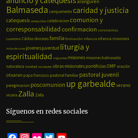
anuncio y catequesis
aranguren
Balmaseda
caridad y justicia
campamento
comunion y
catequesis
celebracion
catequistas
corresponsabilidad
confirmacion
coronavirus
familia
diocesis
Cáritas
formación
infancia
infancia misionera
cuaresma
liturgia y
jovenes
juventud
inicio de curso
espiritualidad
misiones
misiones balmaseda
migrantes
OMP
obras misionales pontificias
naturaleza
oración
navidad
navidades
pastoral juvenil
otxaran
pastoral familiar
papa francisco
up garbealde
poscomunion
verano
peregrinacion
Zalla
Zalla
vicaria
Síguenos en redes sociales
Fa
In
Fli
T
Yo