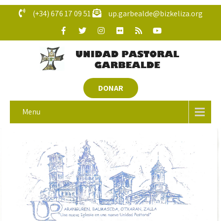
(+34) 676 17 09 51
up.garbealde@bizkeliza.org
DONAR
Menu