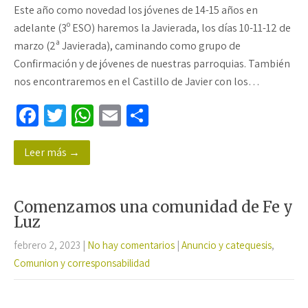
Este año como novedad los jóvenes de 14-15 años en
adelante (3º ESO) haremos la Javierada, los días 10-11-12 de
marzo (2ª Javierada), caminando como grupo de
Confirmación y de jóvenes de nuestras parroquias. También
nos encontraremos en el Castillo de Javier con los…
Fa
T
W
E
C
ce
wi
h
m
o
Leer más →
b
tt
at
ail
m
o
er
sA
p
o
p
ar
Comenzamos una comunidad de Fe y
k
p
tir
Luz
febrero 2, 2023
|
No hay comentarios
|
Anuncio y catequesis
,
Comunion y corresponsabilidad