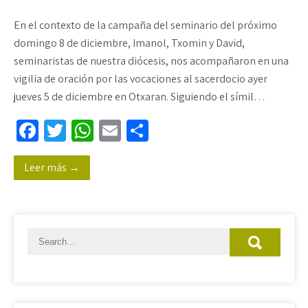
En el contexto de la campaña del seminario del próximo
domingo 8 de diciembre, Imanol, Txomin y David,
seminaristas de nuestra diócesis, nos acompañaron en una
vigilia de oración por las vocaciones al sacerdocio ayer
jueves 5 de diciembre en Otxaran. Siguiendo el símil…
Fa
T
W
E
C
ce
wi
h
m
o
Leer más →
b
tt
at
ail
m
o
er
sA
p
o
p
ar
k
p
tir