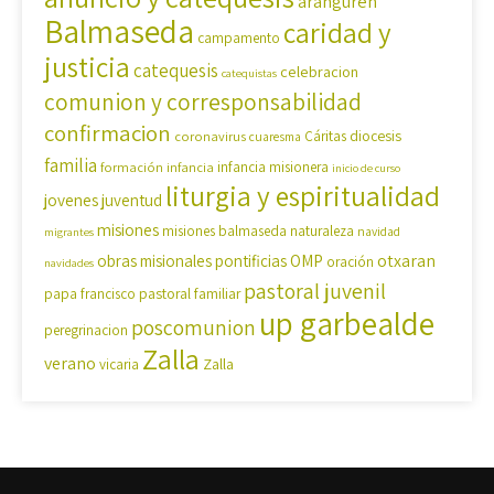
aranguren
Balmaseda
caridad y
campamento
justicia
catequesis
celebracion
catequistas
comunion y corresponsabilidad
confirmacion
diocesis
coronavirus
Cáritas
cuaresma
familia
formación
infancia
infancia misionera
inicio de curso
liturgia y espiritualidad
jovenes
juventud
misiones
misiones balmaseda
naturaleza
navidad
migrantes
OMP
otxaran
obras misionales pontificias
oración
navidades
pastoral juvenil
pastoral familiar
papa francisco
up garbealde
poscomunion
peregrinacion
Zalla
verano
Zalla
vicaria