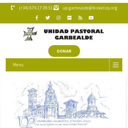
(+34) 676 17 09 51
up.garbealde@bizkeliza.org
DONAR
Menu