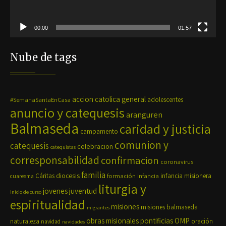
00:00
01:57
Nube de tags
accion catolica general
#SemanaSantaEnCasa
adolescentes
anuncio y catequesis
aranguren
Balmaseda
caridad y justicia
campamento
comunion y
catequesis
celebracion
catequistas
corresponsabilidad
confirmacion
coronavirus
familia
diocesis
Cáritas
formación
infancia
infancia misionera
cuaresma
liturgia y
jovenes
juventud
inicio de curso
espiritualidad
misiones
misiones balmaseda
migrantes
OMP
obras misionales pontificias
naturaleza
oración
navidad
navidades