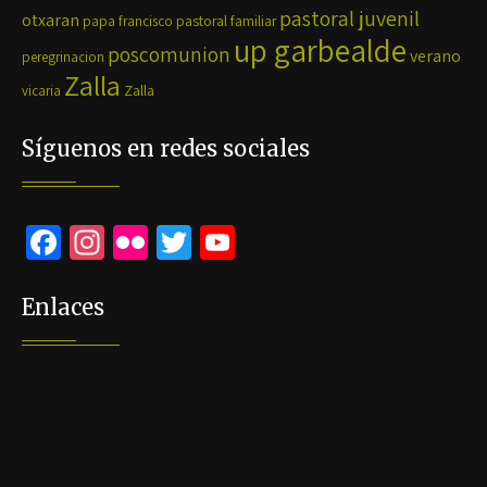
pastoral juvenil
otxaran
pastoral familiar
papa francisco
up garbealde
poscomunion
verano
peregrinacion
Zalla
Zalla
vicaria
Síguenos en redes sociales
Fa
In
Fli
T
Yo
ce
st
ck
wi
u
b
ag
r
tt
Tu
Enlaces
o
ra
er
b
o
m
e
k
C
h
a