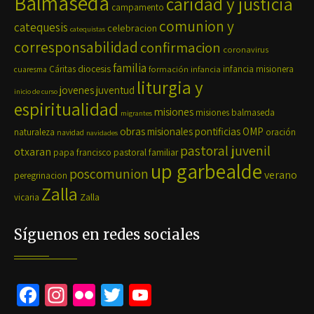
Balmaseda
caridad y justicia
campamento
comunion y
catequesis
celebracion
catequistas
corresponsabilidad
confirmacion
coronavirus
familia
diocesis
Cáritas
formación
infancia
infancia misionera
cuaresma
liturgia y
jovenes
juventud
inicio de curso
espiritualidad
misiones
misiones balmaseda
migrantes
OMP
obras misionales pontificias
naturaleza
oración
navidad
navidades
pastoral juvenil
otxaran
pastoral familiar
papa francisco
up garbealde
poscomunion
verano
peregrinacion
Zalla
Zalla
vicaria
Síguenos en redes sociales
Fa
In
Fli
T
Yo