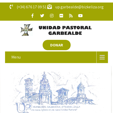
(+34) 676 17 09 51
up.garbealde@bizkeliza.org
DONAR
Menu