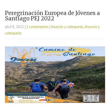
o
er
sA
p
o
p
ar
Peregrinación Europea de Jóvenes a
k
p
tir
Santiago PEJ 2022
abril 9, 2022
|
2 comentarios
|
Anuncio y catequesis
,
Anuncio y
catequesis