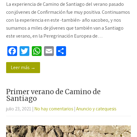
La experiencia de Camino de Santiago del verano pasado
con jóvenes de Confirmación fue muy positiva. Continuamos
con la experiencia en este -también- año xacobeo, y nos
sumamos a miles de jóvenes que también van a Santiago
este verano, en la Peregrinación Europea de…
Fa
T
W
E
C
ce
wi
h
m
o
Leer más →
b
tt
at
ail
m
o
er
sA
p
o
p
ar
Primer verano de Camino de
k
p
tir
Santiago
julio 23, 2021
|
No hay comentarios
|
Anuncio y catequesis