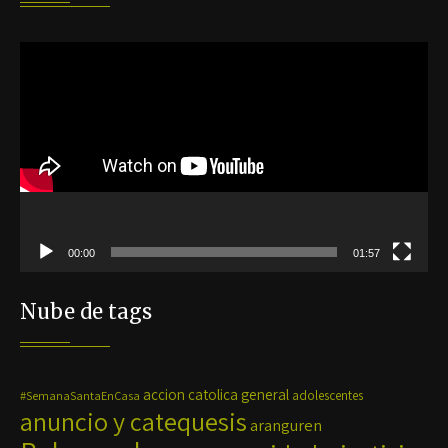
Reproductor
de
vídeo
00:00
01:57
Nube de tags
accion catolica general
#SemanaSantaEnCasa
adolescentes
anuncio y catequesis
aranguren