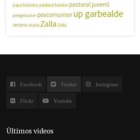
pastoral juvenil
pastoral familiar
papa francisco
up garbealde
poscomunion
peregrinacion
Zalla
verano
Zalla
vicaria
Facebook
Twitter
Instagram
Flickr
Youtube
Últimos videos