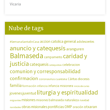
Vicaria
Nube de tags
accion catolica general
#SemanaSantaEnCasa
adolescentes
anuncio y catequesis
aranguren
Balmaseda
caridad y
campamento
justicia
catequesis
celebracion
catequistas
comunion y corresponsabilidad
confirmacion
diocesis
coronavirus
Cáritas
cuaresma
familia
formación
infancia
infancia misionera
inicio de curso
liturgia y espiritualidad
jovenes
juventud
misiones
misiones balmaseda
naturaleza
navidad
migrantes
OMP
otxaran
obras misionales pontificias
oración
navidades