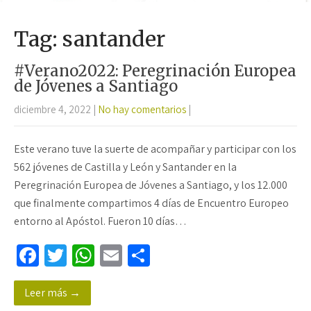
Tag: santander
#Verano2022: Peregrinación Europea
de Jóvenes a Santiago
diciembre 4, 2022
|
No hay comentarios
|
Este verano tuve la suerte de acompañar y participar con los
562 jóvenes de Castilla y León y Santander en la
Peregrinación Europea de Jóvenes a Santiago, y los 12.000
que finalmente compartimos 4 días de Encuentro Europeo
entorno al Apóstol. Fueron 10 días…
Fa
T
W
E
C
ce
wi
h
m
o
Leer más →
b
tt
at
ail
m