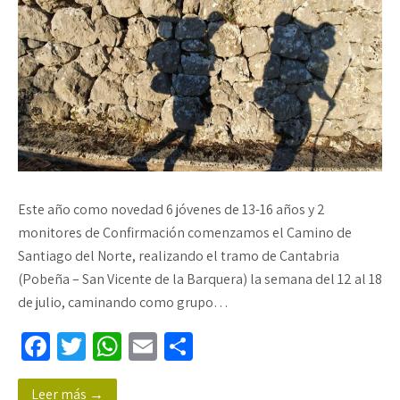
Este año como novedad 6 jóvenes de 13-16 años y 2
monitores de Confirmación comenzamos el Camino de
Santiago del Norte, realizando el tramo de Cantabria
(Pobeña – San Vicente de la Barquera) la semana del 12 al 18
de julio, caminando como grupo…
Fa
T
W
E
C
ce
wi
h
m
o
Leer más →