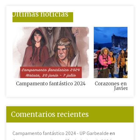
Últimas noticias
Campamento fantástico 2024
Corazones en camin
Javierada 
Comentarios recientes
Campamento fantástico 2024 - UP Garbealde
en