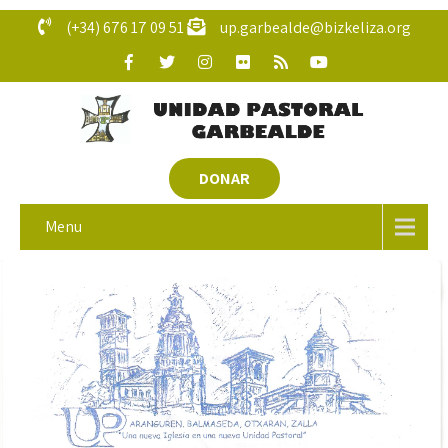
(+34) 676 17 09 51
up.garbealde@bizkeliza.org
DONAR
Menu