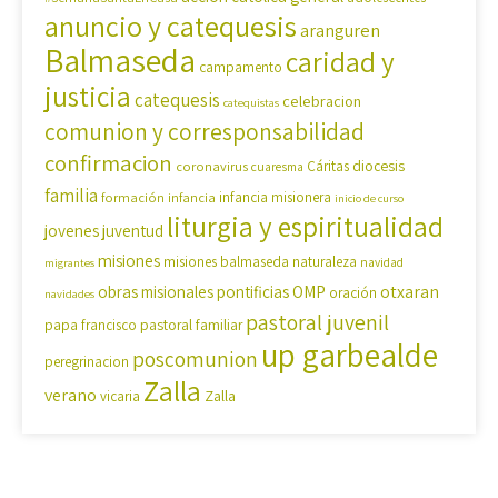
anuncio y catequesis
aranguren
Balmaseda
caridad y
campamento
justicia
catequesis
celebracion
catequistas
comunion y corresponsabilidad
confirmacion
diocesis
coronavirus
Cáritas
cuaresma
familia
formación
infancia
infancia misionera
inicio de curso
liturgia y espiritualidad
jovenes
juventud
misiones
misiones balmaseda
naturaleza
navidad
migrantes
OMP
otxaran
obras misionales pontificias
oración
navidades
pastoral juvenil
pastoral familiar
papa francisco
up garbealde
poscomunion
peregrinacion
Zalla
verano
Zalla
vicaria