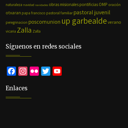
OMP
obras misionales pontificias
naturaleza
oración
navidad
navidades
pastoral juvenil
otxaran
pastoral familiar
papa francisco
up garbealde
poscomunion
verano
peregrinacion
Zalla
Zalla
vicaria
Síguenos en redes sociales
Fa
In
Fli
T
Yo
ce
st
ck
wi
u
b
ag
r
tt
Tu
Enlaces
o
ra
er
b
o
m
e
k
C
h