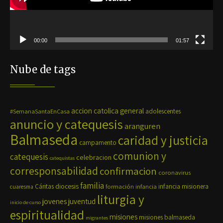
00:00
01:57
Nube de tags
accion catolica general
#SemanaSantaEnCasa
adolescentes
anuncio y catequesis
aranguren
Balmaseda
caridad y justicia
campamento
comunion y
catequesis
celebracion
catequistas
corresponsabilidad
confirmacion
coronavirus
familia
diocesis
Cáritas
formación
infancia
infancia misionera
cuaresma
liturgia y
jovenes
juventud
inicio de curso
espiritualidad
misiones
misiones balmaseda
migrantes