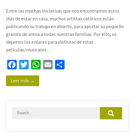
Entre las muchas iniciativas que nos encontramos estos
días de estar en casa, muchos artistas católicos están
publicando su trabajo en abierto, para aportar su pequeño
granito de arena a todas nuestras familias. Por ello, os
dejamos los enlaces para disfrutar de estas
películas/musicales…
Fa
T
W
E
C
ce
wi
h
m
o
Leer más →
b
tt
at
ail
m
o
er
sA
p
o
p
ar
k
p
tir