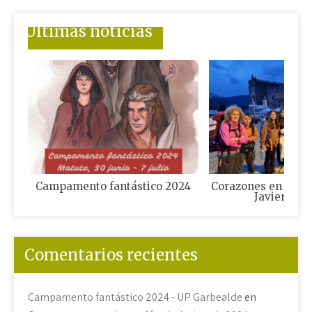
Últimas noticias
Campamento fantástico 2024
Corazones en camin
Javierada 
Comentarios recientes
Campamento fantástico 2024 - UP Garbealde
en