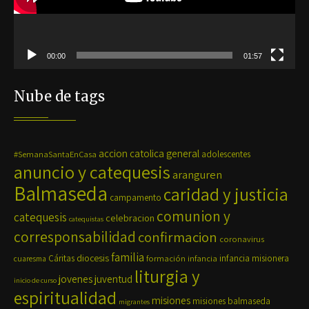
00:00
01:57
Nube de tags
accion catolica general
#SemanaSantaEnCasa
adolescentes
anuncio y catequesis
aranguren
Balmaseda
caridad y justicia
campamento
comunion y
catequesis
celebracion
catequistas
corresponsabilidad
confirmacion
coronavirus
familia
diocesis
Cáritas
formación
infancia
infancia misionera
cuaresma
liturgia y
jovenes
juventud
inicio de curso
espiritualidad
misiones
misiones balmaseda
migrantes