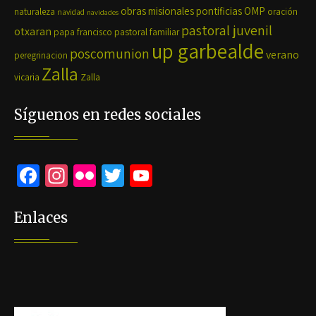
OMP
obras misionales pontificias
naturaleza
oración
navidad
navidades
pastoral juvenil
otxaran
pastoral familiar
papa francisco
up garbealde
poscomunion
verano
peregrinacion
Zalla
Zalla
vicaria
Síguenos en redes sociales
Fa
In
Fli
T
Yo
ce
st
ck
wi
u
b
ag
r
tt
Tu
Enlaces
o
ra
er
b
o
m
e
k
C
h