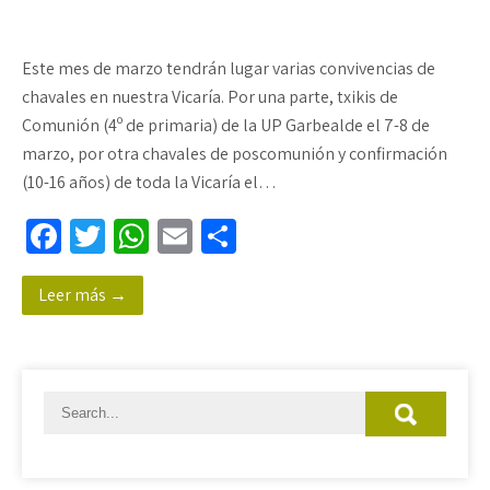
Este mes de marzo tendrán lugar varias convivencias de
chavales en nuestra Vicaría. Por una parte, txikis de
Comunión (4º de primaria) de la UP Garbealde el 7-8 de
marzo, por otra chavales de poscomunión y confirmación
(10-16 años) de toda la Vicaría el…
Fa
T
W
E
C
ce
wi
h
m
o
Leer más →
b
tt
at
ail
m
o
er
sA
p
o
p
ar
k
p
tir