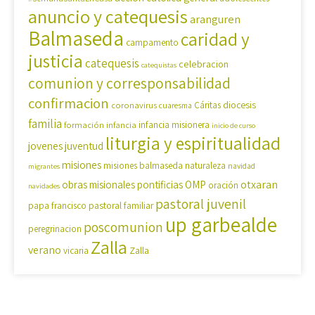
anuncio y catequesis
aranguren
Balmaseda
caridad y
campamento
justicia
catequesis
celebracion
catequistas
comunion y corresponsabilidad
confirmacion
diocesis
coronavirus
Cáritas
cuaresma
familia
formación
infancia
infancia misionera
inicio de curso
liturgia y espiritualidad
jovenes
juventud
misiones
misiones balmaseda
naturaleza
navidad
migrantes
OMP
otxaran
obras misionales pontificias
oración
navidades
pastoral juvenil
pastoral familiar
papa francisco
up garbealde
poscomunion
peregrinacion
Zalla
verano
Zalla
vicaria