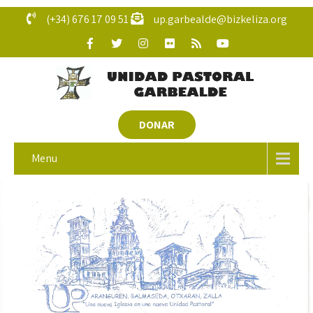
(+34) 676 17 09 51
up.garbealde@bizkeliza.org
DONAR
Menu