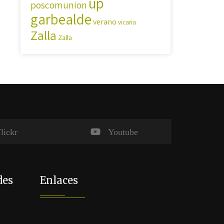
up
poscomunion
garbealde
verano
vicaria
Zalla
Zalla
lickr
Youtube
des
Enlaces