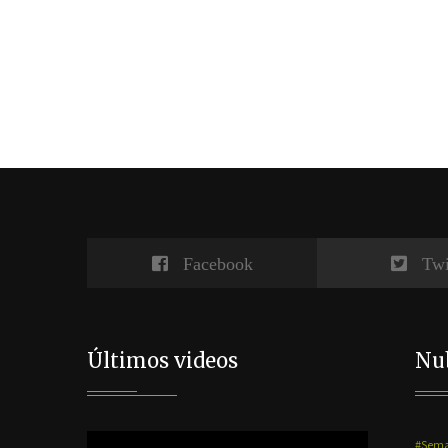
Facebook
Twi
Últimos videos
Nub
Reproductor
#Sema