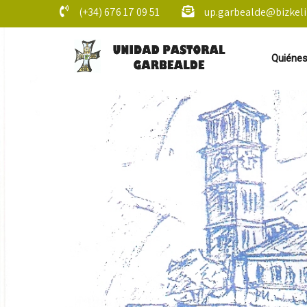
(+34) 676 17 09 51
up.garbealde@bizkeli
Quiéne