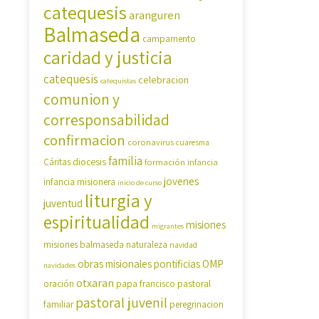
catequesis
aranguren
Balmaseda
campamento
caridad y justicia
catequesis
celebracion
catequistas
comunion y
corresponsabilidad
confirmacion
coronavirus
cuaresma
familia
diocesis
Cáritas
formación
infancia
jovenes
infancia misionera
inicio de curso
liturgia y
juventud
espiritualidad
misiones
migrantes
misiones balmaseda
naturaleza
navidad
OMP
obras misionales pontificias
navidades
otxaran
pastoral
oración
papa francisco
pastoral juvenil
familiar
peregrinacion