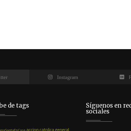
tter
Instagram
F
e de tags
Síguenos en re
sociales
accion catolica general
naSantaEnCasa