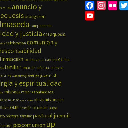
Fa
In
Fli
anuncio y
scentes
ce
st
ck
Yo
tequesis
aranguren
b
ag
r
lmaseda
u
campamento
o
ra
Tu
idad y justicia
catequesis
o
m
b
comunion y
celebracion
stas
k
e
responsabilidad
firmacion
C
coronavirus
Cáritas
cuaresma
familia
h
sis
formación
infancia
infancia
jovenes
juventud
nera
inicio de curso
a
urgia y espiritualidad
n
misiones
misiones balmaseda
tes
n
obras misionales
aleza
navidad
navidades
el
OMP
otxaran
ficias
oración
papa
pastoral juvenil
pastoral familiar
sco
up
poscomunion
rinacion