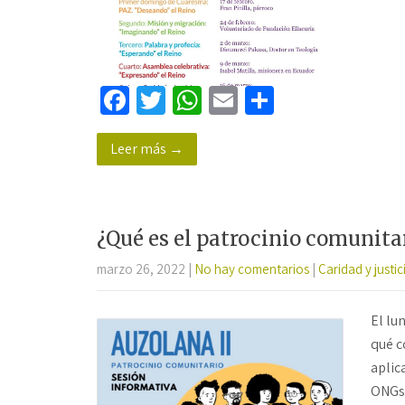
Fa
T
W
E
C
ce
wi
h
m
o
Leer más →
b
tt
at
ail
m
o
er
sA
p
o
p
ar
¿Qué es el patrocinio comunita
k
p
tir
marzo 26, 2022
|
No hay comentarios
|
Caridad y justic
El lu
qué c
aplic
ONGs 