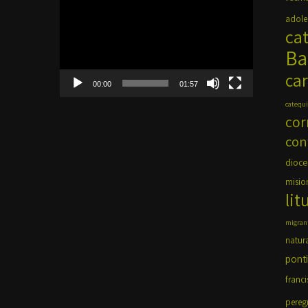
de
adole
vídeo
ca
Ba
car
00:00
01:57
catequi
cor
con
dioce
misio
lit
migran
natur
ponti
franci
pereg