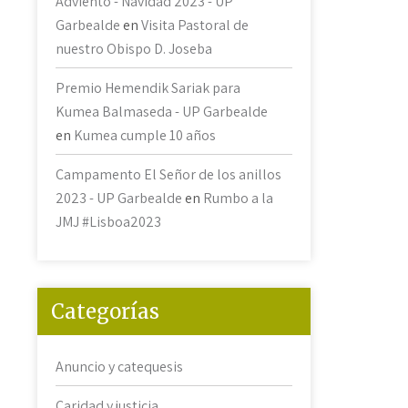
Adviento - Navidad 2023 - UP
Garbealde
en
Visita Pastoral de
nuestro Obispo D. Joseba
Premio Hemendik Sariak para
Kumea Balmaseda - UP Garbealde
en
Kumea cumple 10 años
Campamento El Señor de los anillos
2023 - UP Garbealde
en
Rumbo a la
JMJ #Lisboa2023
Categorías
Anuncio y catequesis
Caridad y justicia