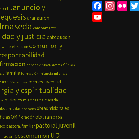
Fa
In
Fli
anuncio y
scentes
ce
st
ck
Yo
tequesis
aranguren
b
ag
r
lmaseda
u
campamento
o
ra
Tu
idad y justicia
catequesis
o
m
b
comunion y
celebracion
stas
k
e
responsabilidad
firmacion
C
coronavirus
Cáritas
cuaresma
familia
h
sis
formación
infancia
infancia
jovenes
juventud
nera
inicio de curso
a
urgia y espiritualidad
n
misiones
misiones balmaseda
tes
n
obras misionales
aleza
navidad
navidades
el
OMP
otxaran
ficias
oración
papa
pastoral juvenil
pastoral familiar
sco
up
poscomunion
rinacion