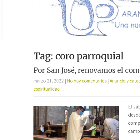
Tag: coro parroquial
Por San José, renovamos el co
marzo 21, 2022
|
No hay comentarios
|
Anuncio y cate
espiritualidad
El sá
desde
compr
campa