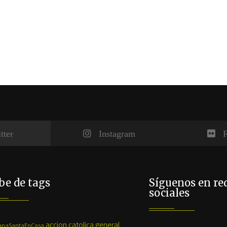
tter
Instagram
F
e de tags
Síguenos en re
sociales
accion catolica general
naSantaEnCasa