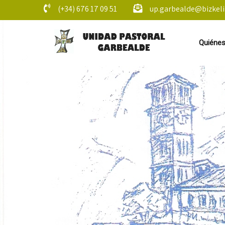
(+34) 676 17 09 51
up.garbealde@bizkeli
Quiéne