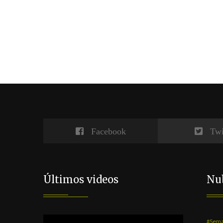
Facebook
Twi
Últimos videos
Nub
Reproductor
#Sema