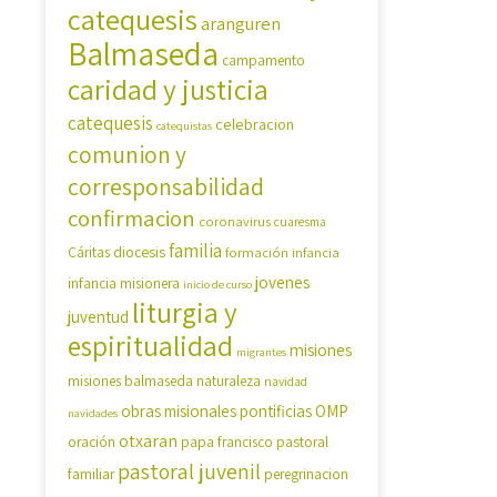
catequesis
aranguren
Balmaseda
campamento
caridad y justicia
catequesis
celebracion
catequistas
comunion y
corresponsabilidad
confirmacion
coronavirus
cuaresma
familia
diocesis
Cáritas
formación
infancia
jovenes
infancia misionera
inicio de curso
liturgia y
juventud
espiritualidad
misiones
migrantes
misiones balmaseda
naturaleza
navidad
OMP
obras misionales pontificias
navidades
otxaran
pastoral
oración
papa francisco
pastoral juvenil
familiar
peregrinacion