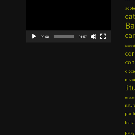
de
adole
vídeo
ca
Ba
car
00:00
01:57
catequi
cor
con
dioce
misio
lit
migran
natur
ponti
franci
pereg