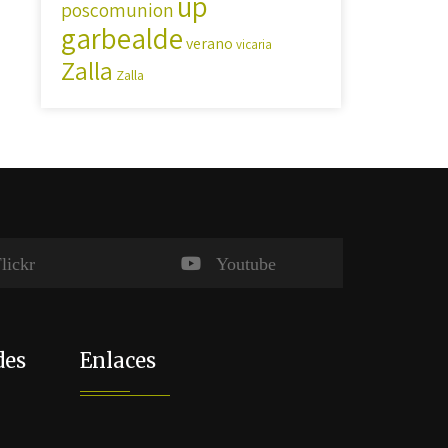
up
poscomunion
garbealde
verano
vicaria
Zalla
Zalla
lickr
Youtube
des
Enlaces