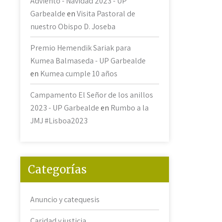
Adviento - Navidad 2023 - UP
Garbealde
en
Visita Pastoral de
nuestro Obispo D. Joseba
Premio Hemendik Sariak para
Kumea Balmaseda - UP Garbealde
en
Kumea cumple 10 años
Campamento El Señor de los anillos
2023 - UP Garbealde
en
Rumbo a la
JMJ #Lisboa2023
Categorías
Anuncio y catequesis
Caridad y justicia