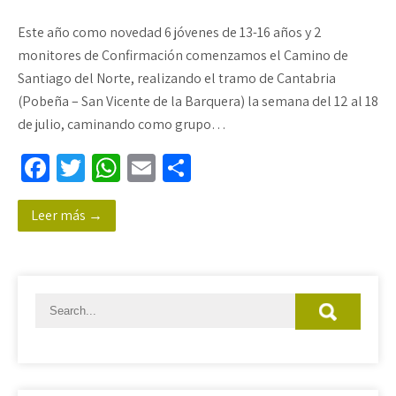
Este año como novedad 6 jóvenes de 13-16 años y 2
monitores de Confirmación comenzamos el Camino de
Santiago del Norte, realizando el tramo de Cantabria
(Pobeña – San Vicente de la Barquera) la semana del 12 al 18
de julio, caminando como grupo…
Fa
T
W
E
C
ce
wi
h
m
o
Leer más →
b
tt
at
ail
m
o
er
sA
p
o
p
ar
k
p
tir