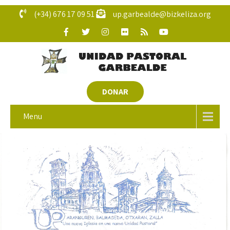
(+34) 676 17 09 51
up.garbealde@bizkeliza.org
DONAR
Menu