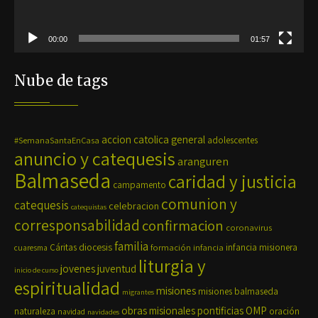
00:00
01:57
Nube de tags
accion catolica general
#SemanaSantaEnCasa
adolescentes
anuncio y catequesis
aranguren
Balmaseda
caridad y justicia
campamento
comunion y
catequesis
celebracion
catequistas
corresponsabilidad
confirmacion
coronavirus
familia
diocesis
Cáritas
formación
infancia
infancia misionera
cuaresma
liturgia y
jovenes
juventud
inicio de curso
espiritualidad
misiones
misiones balmaseda
migrantes
OMP
obras misionales pontificias
naturaleza
oración
navidad
navidades