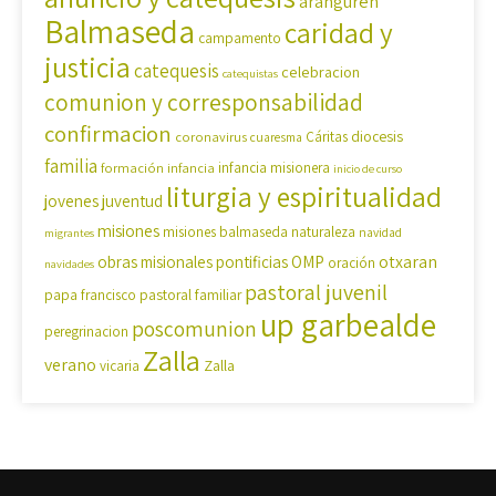
aranguren
Balmaseda
caridad y
campamento
justicia
catequesis
celebracion
catequistas
comunion y corresponsabilidad
confirmacion
diocesis
coronavirus
Cáritas
cuaresma
familia
formación
infancia
infancia misionera
inicio de curso
liturgia y espiritualidad
jovenes
juventud
misiones
misiones balmaseda
naturaleza
navidad
migrantes
OMP
otxaran
obras misionales pontificias
oración
navidades
pastoral juvenil
pastoral familiar
papa francisco
up garbealde
poscomunion
peregrinacion
Zalla
verano
Zalla
vicaria