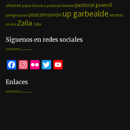
pastoral juvenil
otxaran
pastoral familiar
papa francisco
up garbealde
poscomunion
verano
peregrinacion
Zalla
Zalla
vicaria
Síguenos en redes sociales
Fa
In
Fli
T
Yo
ce
st
ck
wi
u
b
ag
r
tt
Tu
Enlaces
o
ra
er
b
o
m
e
k
C
h
a