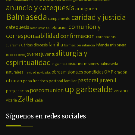
anuncio y catequesis
aranguren
Balmaseda
caridad y justicia
campamento
comunion y
catequesis
celebracion
catequistas
corresponsabilidad
confirmacion
coronavirus
familia
diocesis
Cáritas
formación
infancia
infancia misionera
cuaresma
liturgia y
jovenes
juventud
inicio de curso
espiritualidad
misiones
misiones balmaseda
migrantes
OMP
obras misionales pontificias
naturaleza
oración
navidad
navidades
pastoral juvenil
otxaran
pastoral familiar
papa francisco
up garbealde
poscomunion
verano
peregrinacion
Zalla
Zalla
vicaria
Síguenos en redes sociales