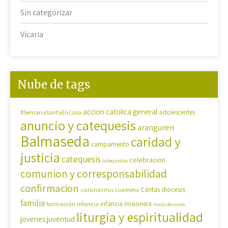
Sin categorizar
Vicaria
Nube de tags
accion catolica general
#SemanaSantaEnCasa
adolescentes
anuncio y catequesis
aranguren
Balmaseda
caridad y
campamento
justicia
catequesis
celebracion
catequistas
comunion y corresponsabilidad
confirmacion
diocesis
coronavirus
Cáritas
cuaresma
familia
formación
infancia
infancia misionera
inicio de curso
liturgia y espiritualidad
jovenes
juventud