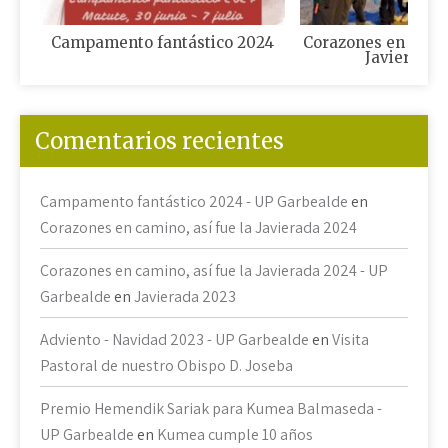
Campamento fantástico 2024
Corazones en camin
Javierada 
Comentarios recientes
Campamento fantástico 2024 - UP Garbealde
en
Corazones en camino, así fue la Javierada 2024
Corazones en camino, así fue la Javierada 2024 - UP
Garbealde
en
Javierada 2023
Adviento - Navidad 2023 - UP Garbealde
en
Visita
Pastoral de nuestro Obispo D. Joseba
Premio Hemendik Sariak para Kumea Balmaseda -
UP Garbealde
en
Kumea cumple 10 años