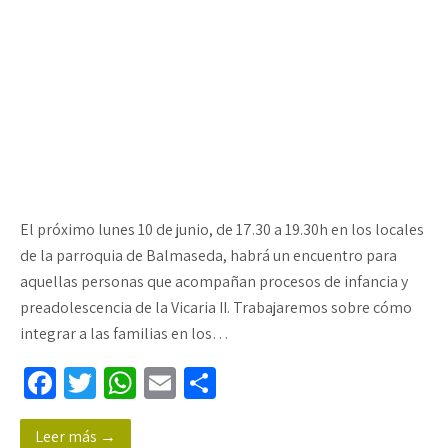
El próximo lunes 10 de junio, de 17.30 a 19.30h en los locales
de la parroquia de Balmaseda, habrá un encuentro para
aquellas personas que acompañan procesos de infancia y
preadolescencia de la Vicaria II. Trabajaremos sobre cómo
integrar a las familias en los…
Fa
T
W
E
C
ce
wi
h
m
o
Leer más →
b
tt
at
ail
m