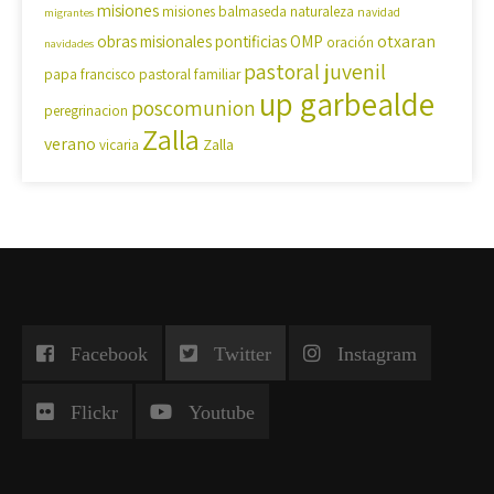
misiones
misiones balmaseda
naturaleza
navidad
migrantes
OMP
otxaran
obras misionales pontificias
oración
navidades
pastoral juvenil
pastoral familiar
papa francisco
up garbealde
poscomunion
peregrinacion
Zalla
verano
Zalla
vicaria
Facebook
Twitter
Instagram
Flickr
Youtube