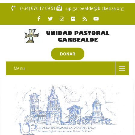
(+34) 676 17 09 51
up.garbealde@bizkeliza.org
DONAR
Menu