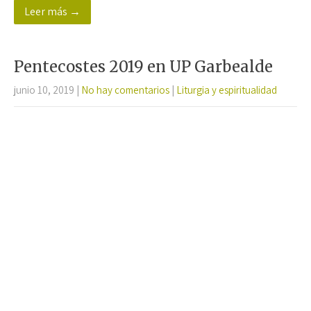
Leer más →
b
tt
at
ail
m
o
er
sA
p
o
p
ar
Pentecostes 2019 en UP Garbealde
k
p
tir
junio 10, 2019
|
No hay comentarios
|
Liturgia y espiritualidad