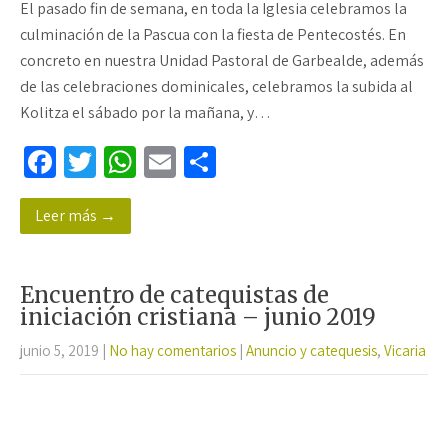
El pasado fin de semana, en toda la Iglesia celebramos la
culminación de la Pascua con la fiesta de Pentecostés. En
concreto en nuestra Unidad Pastoral de Garbealde, además
de las celebraciones dominicales, celebramos la subida al
Kolitza el sábado por la mañana, y…
Fa
T
W
E
C
ce
wi
h
m
o
Leer más →
b
tt
at
ail
m
o
er
sA
p
o
p
ar
Encuentro de catequistas de
k
p
tir
iniciación cristiana – junio 2019
junio 5, 2019
|
No hay comentarios
|
Anuncio y catequesis
,
Vicaria