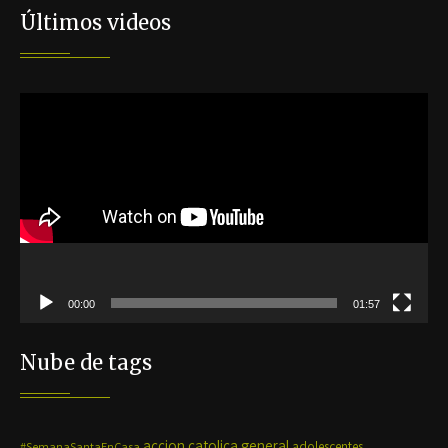
Últimos videos
Reproductor
de
vídeo
00:00
01:57
Nube de tags
accion catolica general
#SemanaSantaEnCasa
adolescentes