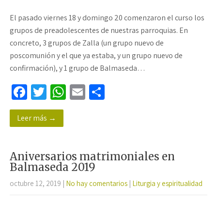
El pasado viernes 18 y domingo 20 comenzaron el curso los
grupos de preadolescentes de nuestras parroquias. En
concreto, 3 grupos de Zalla (un grupo nuevo de
poscomunión y el que ya estaba, y un grupo nuevo de
confirmación), y 1 grupo de Balmaseda…
Fa
T
W
E
C
ce
wi
h
m
o
Leer más →
b
tt
at
ail
m
o
er
sA
p
o
p
ar
Aniversarios matrimoniales en
k
p
tir
Balmaseda 2019
octubre 12, 2019
|
No hay comentarios
|
Liturgia y espiritualidad