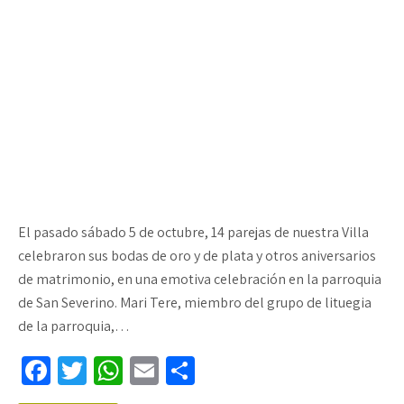
El pasado sábado 5 de octubre, 14 parejas de nuestra Villa
celebraron sus bodas de oro y de plata y otros aniversarios
de matrimonio, en una emotiva celebración en la parroquia
de San Severino. Mari Tere, miembro del grupo de lituegia
de la parroquia,…
Fa
T
W
E
C
ce
wi
h
m
o