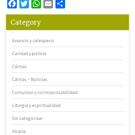
Fa
T
W
E
C
ce
wi
h
m
o
b
tt
at
ail
m
Category
o
er
sA
p
o
p
ar
Anuncio y catequesis
k
p
tir
Caridad y justicia
Cáritas
Cáritas – Noticias
Comunion y corresponsabilidad
Liturgia y espiritualidad
Sin categorizar
Vicaria