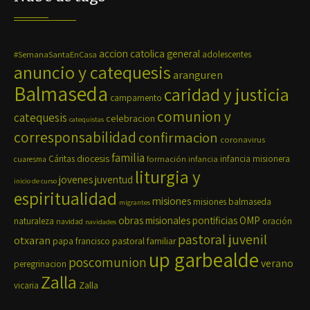
accion catolica general
#SemanaSantaEnCasa
adolescentes
anuncio y catequesis
aranguren
Balmaseda
caridad y justicia
campamento
comunion y
catequesis
celebracion
catequistas
corresponsabilidad
confirmacion
coronavirus
familia
diocesis
Cáritas
formación
infancia
infancia misionera
cuaresma
liturgia y
jovenes
juventud
inicio de curso
espiritualidad
misiones
misiones balmaseda
migrantes
OMP
obras misionales pontificias
naturaleza
oración
navidad
navidades
pastoral juvenil
otxaran
pastoral familiar
papa francisco
up garbealde
poscomunion
verano
peregrinacion
Zalla
Zalla
vicaria