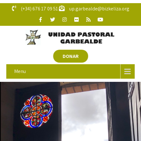
(+34) 676 17 09 51
up.garbealde@bizkeliza.org
DONAR
Menu